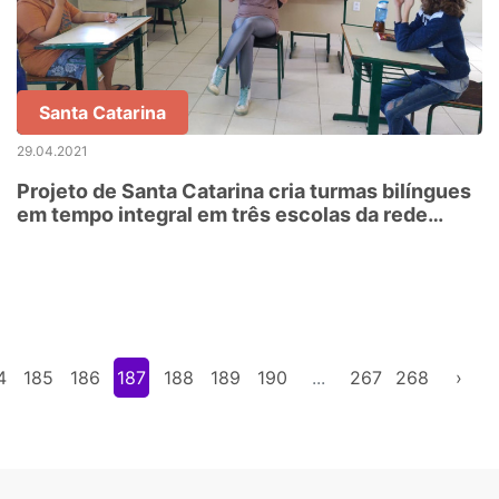
Santa Catarina
29.04.2021
Projeto de Santa Catarina cria turmas bilíngues
em tempo integral em três escolas da rede
estadual
4
185
186
187
188
189
190
...
267
268
›