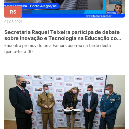
RS
07.05.2021
Secretária Raquel Teixeira participa de debate
sobre Inovação e Tecnologia na Educação com
municípios gaúchos
Encontro promovido pela Famurs ocorreu na tarde desta
quinta-feira (6)