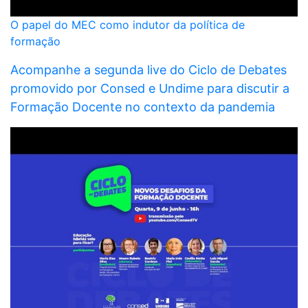
O papel do MEC como indutor da política de
formação
Acompanhe a segunda live do Ciclo de Debates
promovido por Consed e Undime para discutir a
Formação Docente no contexto da pandemia