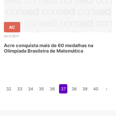
AC
24.11.2017
Acre conquista mais de 60 medalhas na
Olimpíada Brasileira de Matemática
1
32
33
34
35
36
37
38
39
40
›