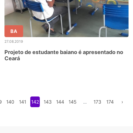
BA
27.08.2019
Projeto de estudante baiano é apresentado no
Ceará
9
140
141
142
143
144
145
...
173
174
›