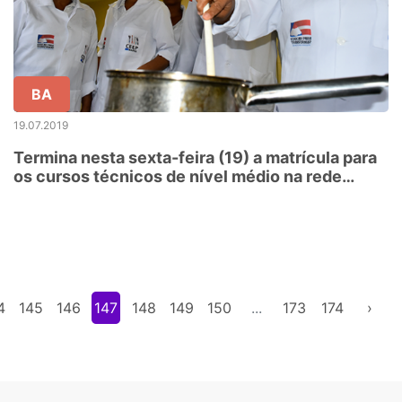
BA
19.07.2019
Termina nesta sexta-feira (19) a matrícula para
os cursos técnicos de nível médio na rede
estadual de ensino
4
145
146
147
148
149
150
...
173
174
›