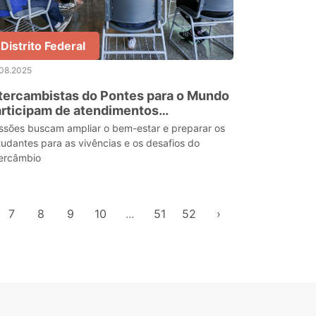
Distrito Federal
.08.2025
tercambistas do Pontes para o Mundo
rticipam de atendimentos
icológicos
ssões buscam ampliar o bem-estar e preparar os
tudantes para as vivências e os desafios do
tercâmbio
7
8
9
10
...
51
52
›