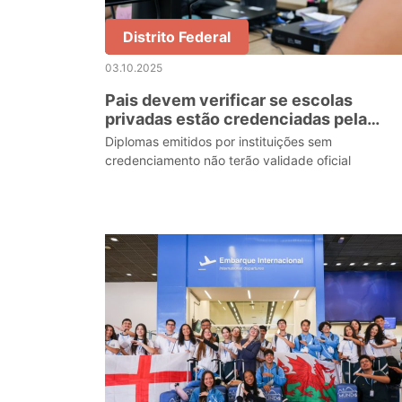
Distrito Federal
03.10.2025
Pais devem verificar se escolas
privadas estão credenciadas pela
SEEDF
Diplomas emitidos por instituições sem
credenciamento não terão validade oficial