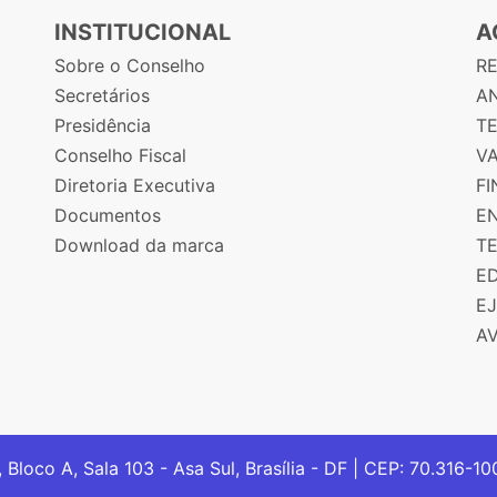
INSTITUCIONAL
A
Sobre o Conselho
R
Secretários
AN
Presidência
T
Conselho Fiscal
V
Diretoria Executiva
F
Documentos
E
Download da marca
T
E
E
A
, Bloco A, Sala 103 - Asa Sul, Brasília - DF | CEP: 70.316-1