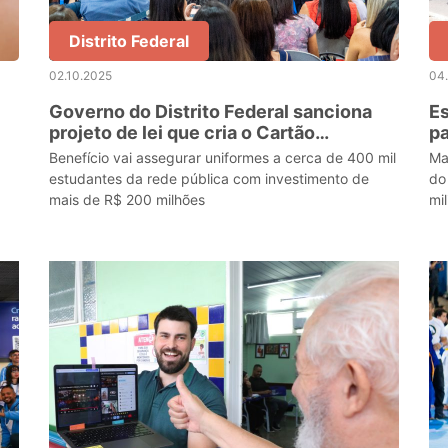
Distrito Federal
02.10.2025
04
Governo do Distrito Federal sanciona
Es
projeto de lei que cria o Cartão
pa
Uniforme Escolar
Benefício vai assegurar uniformes a cerca de 400 mil
Ma
estudantes da rede pública com investimento de
do
mais de R$ 200 milhões
mil