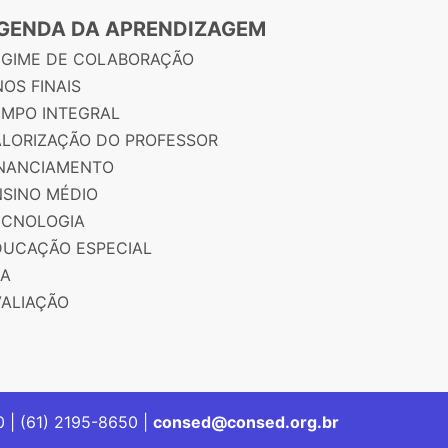
GENDA DA APRENDIZAGEM
EGIME DE COLABORAÇÃO
OS FINAIS
EMPO INTEGRAL
ALORIZAÇÃO DO PROFESSOR
INANCIAMENTO
NSINO MÉDIO
ECNOLOGIA
DUCAÇÃO ESPECIAL
JA
VALIAÇÃO
00 | (61) 2195-8650 |
consed@consed.org.br