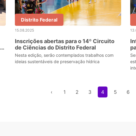
Distrito Federal
15.08.2025
13
Inscrições abertas para o 14º Circuito
In
de Ciências do Distrito Federal
pa
ps
Nesta edição, serão contemplados trabalhos com
Se
ideias sustentáveis de preservação hídrica
es
in
‹
1
2
3
4
5
6