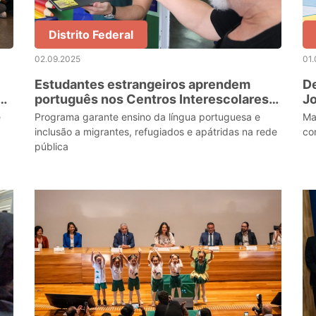
Distrito Federal
02.09.2025
01.
Estudantes estrangeiros aprendem
De
o
português nos Centros Interescolares
J
de Línguas
e
Programa garante ensino da língua portuguesa e
Ma
inclusão a migrantes, refugiados e apátridas na rede
co
pública