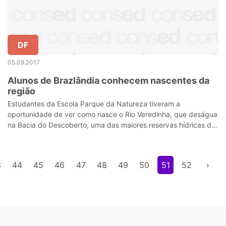
DF
05.09.2017
Alunos de Brazlândia conhecem nascentes da
região
Estudantes da Escola Parque da Natureza tiveram a
oportunidade de ver como nasce o Rio Veredinha, que deságua
na Bacia do Descoberto, uma das maiores reservas hídricas do
DF
3
44
45
46
47
48
49
50
51
52
›