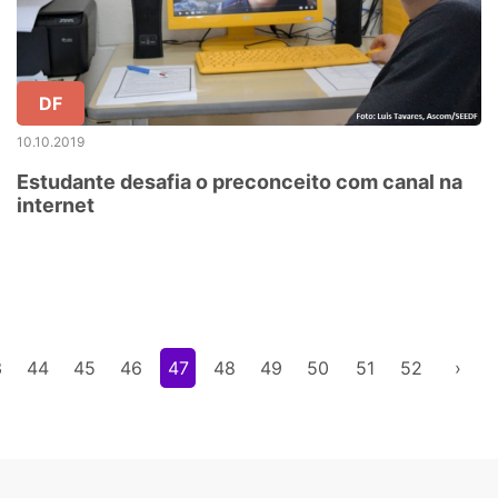
DF
10.10.2019
Estudante desafia o preconceito com canal na
internet
3
44
45
46
47
48
49
50
51
52
›