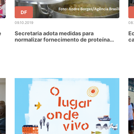
DF
09.10.2019
08.
e
Secretaria adota medidas para
Ec
normalizar fornecimento de proteína
ca
animal in natura