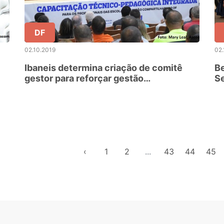
DF
02.10.2019
02.
Ibaneis determina criação de comitê
B
gestor para reforçar gestão
S
compartilhada
‹
1
2
...
43
44
45