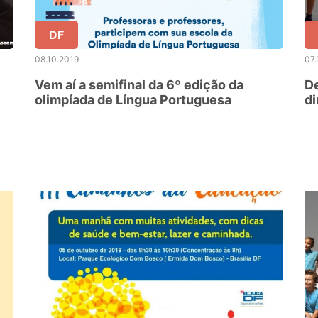
DF
08.10.2019
07.
Vem aí a semifinal da 6º edição da
De
olimpíada de Língua Portuguesa
di