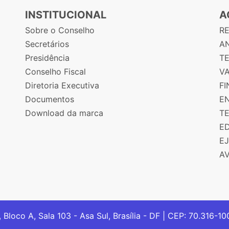
INSTITUCIONAL
A
Sobre o Conselho
R
Secretários
AN
Presidência
T
Conselho Fiscal
V
Diretoria Executiva
F
Documentos
E
Download da marca
T
E
E
A
, Bloco A, Sala 103 - Asa Sul, Brasília - DF | CEP: 70.316-1