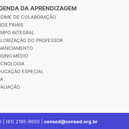
GENDA DA APRENDIZAGEM
EGIME DE COLABORAÇÃO
OS FINAIS
EMPO INTEGRAL
ALORIZAÇÃO DO PROFESSOR
INANCIAMENTO
NSINO MÉDIO
ECNOLOGIA
DUCAÇÃO ESPECIAL
JA
VALIAÇÃO
00 | (61) 2195-8650 |
consed@consed.org.br