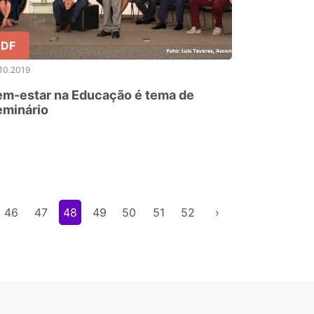
DF
10.2019
em-estar na Educação é tema de
eminário
46
47
48
49
50
51
52
›