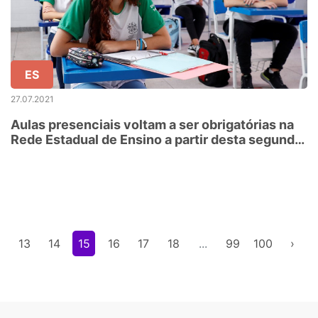
ES
27.07.2021
Aulas presenciais voltam a ser obrigatórias na
Rede Estadual de Ensino a partir desta segunda-
feira (26)
2
13
14
15
16
17
18
...
99
100
›