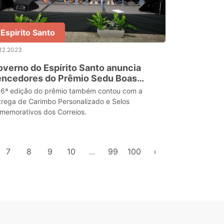
Espirito Santo
12.2023
verno do Espírito Santo anuncia
encedores do Prêmio Sedu Boas
áticas na Educação 2023
16ª edição do prêmio também contou com a
trega de Carimbo Personalizado e Selos
memorativos dos Correios.
7
8
9
10
...
99
100
›