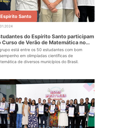
Espirito Santo
.01.2024
tudantes do Espírito Santo participam
 Curso de Verão de Matemática no
o de Janeiro
grupo está entre os 50 estudantes com bom
sempenho em olimpíadas científicas de
temática de diversos municípios do Brasil.