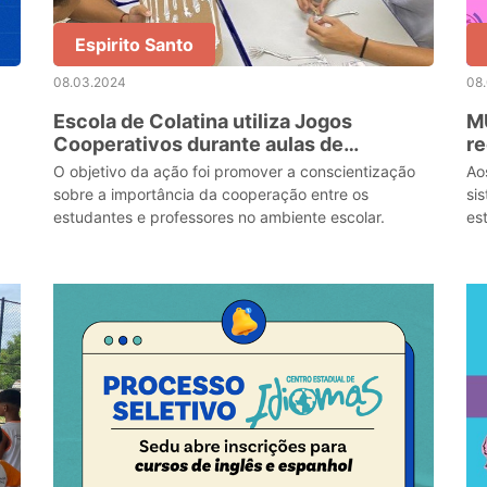
Espirito Santo
08.03.2024
08
Escola de Colatina utiliza Jogos
M
Cooperativos durante aulas de
re
Educação Física
e
O objetivo da ação foi promover a conscientização
Ao
sobre a importância da cooperação entre os
si
estudantes e professores no ambiente escolar.
es