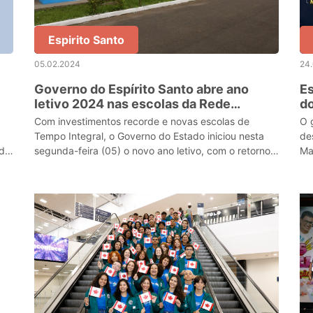
Espirito Santo
05.02.2024
24
Governo do Espírito Santo abre ano
Es
letivo 2024 nas escolas da Rede
do
Estadual
Ri
Com investimentos recorde e novas escolas de
O 
Tempo Integral, o Governo do Estado iniciou nesta
de
ede
segunda-feira (05) o novo ano letivo, com o retorno
Ma
às salas de aula de cerca de 200 mil estudantes na
Re