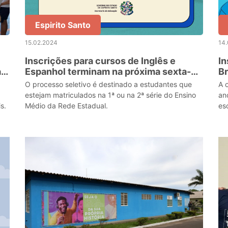
Espirito Santo
15.02.2024
14
Inscrições para cursos de Inglês e
In
a
Espanhol terminam na próxima sexta-
Br
feira (23)
O processo seletivo é destinado a estudantes que
A 
estejam matriculados na 1ª ou na 2ª série do Ensino
an
s.
Médio da Rede Estadual.
es
es