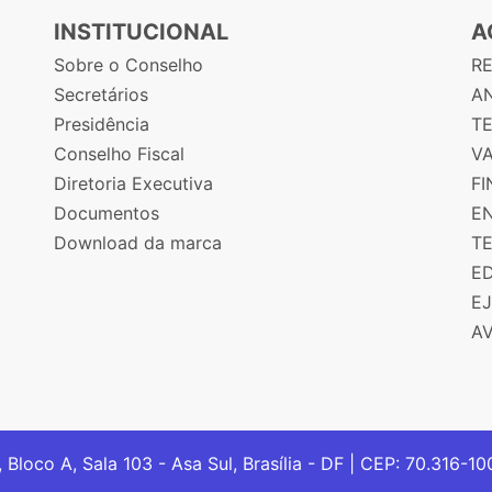
INSTITUCIONAL
A
Sobre o Conselho
R
Secretários
AN
Presidência
T
Conselho Fiscal
V
Diretoria Executiva
F
Documentos
E
Download da marca
T
E
E
A
, Bloco A, Sala 103 - Asa Sul, Brasília - DF | CEP: 70.316-1