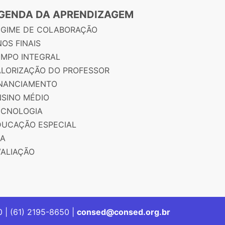
GENDA DA APRENDIZAGEM
EGIME DE COLABORAÇÃO
OS FINAIS
EMPO INTEGRAL
ALORIZAÇÃO DO PROFESSOR
INANCIAMENTO
NSINO MÉDIO
ECNOLOGIA
DUCAÇÃO ESPECIAL
JA
VALIAÇÃO
00 | (61) 2195-8650 |
consed@consed.org.br