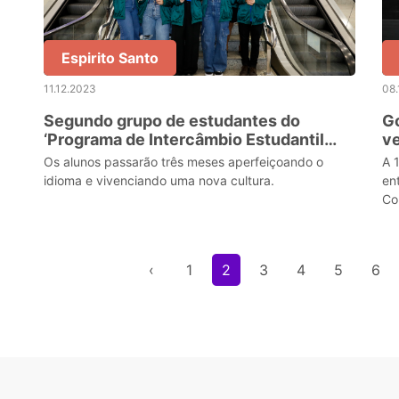
Espirito Santo
11.12.2023
08.
Segundo grupo de estudantes do
Go
‘Programa de Intercâmbio Estudantil
v
2023’ embarca para o Canadá
Pr
Os alunos passarão três meses aperfeiçoando o
A 
idioma e vivenciando uma nova cultura.
en
Co
‹
1
2
3
4
5
6