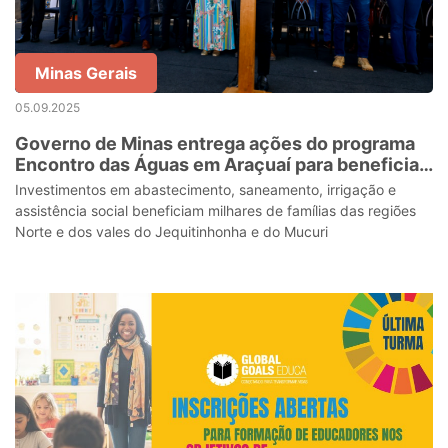
Minas Gerais
05.09.2025
Governo de Minas entrega ações do programa
Encontro das Águas em Araçuaí para beneficiar
a população do semiárido do estado
Investimentos em abastecimento, saneamento, irrigação e
assistência social beneficiam milhares de famílias das regiões
Norte e dos vales do Jequitinhonha e do Mucuri