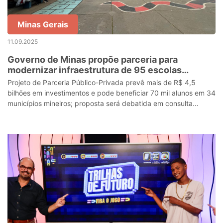
Minas Gerais
11.09.2025
Governo de Minas propõe parceria para
modernizar infraestrutura de 95 escolas
estaduais
Projeto de Parceria Público-Privada prevê mais de R$ 4,5
bilhões em investimentos e pode beneficiar 70 mil alunos em 34
municípios mineiros; proposta será debatida em consulta
pública