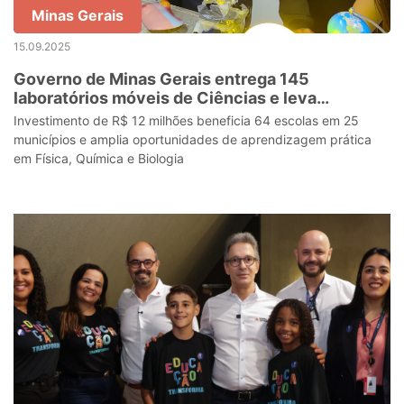
Minas Gerais
15.09.2025
Governo de Minas Gerais entrega 145
laboratórios móveis de Ciências e leva
inovação para salas de aula da rede estadual
Investimento de R$ 12 milhões beneficia 64 escolas em 25
municípios e amplia oportunidades de aprendizagem prática
em Física, Química e Biologia