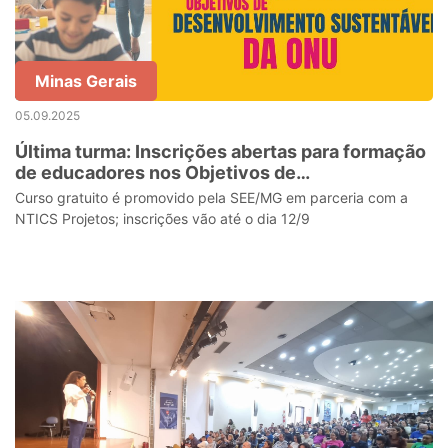
Minas Gerais
05.09.2025
Última turma: Inscrições abertas para formação
de educadores nos Objetivos de
Desenvolvimento Sustentável da ONU
Curso gratuito é promovido pela SEE/MG em parceria com a
NTICS Projetos; inscrições vão até o dia 12/9