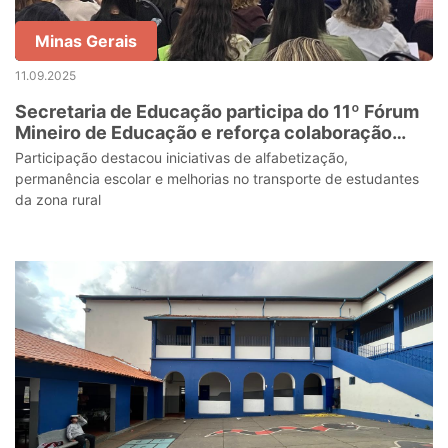
Minas Gerais
11.09.2025
Secretaria de Educação participa do 11º Fórum
Mineiro de Educação e reforça colaboração
entre Estado e municípios
Participação destacou iniciativas de alfabetização,
permanência escolar e melhorias no transporte de estudantes
da zona rural