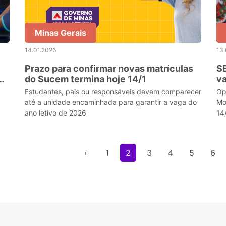
Minas Gerais
14.01.2026
13.
Prazo para confirmar novas matrículas
SE
do Sucem termina hoje 14/1
v
se
Estudantes, pais ou responsáveis devem comparecer
Op
até a unidade encaminhada para garantir a vaga do
Mo
ano letivo de 2026
14
di
‹
1
2
3
4
5
6