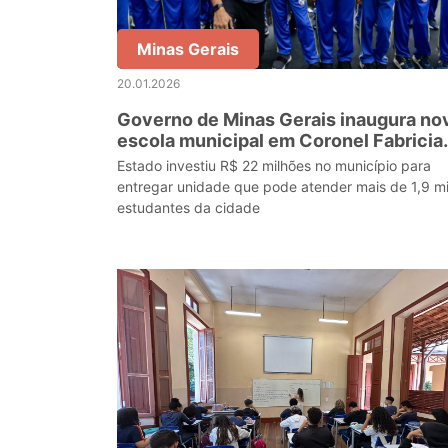
Minas Gerais
20.01.2026
Governo de Minas Gerais inaugura no
escola municipal em Coronel Fabricia
com recursos do Mãos Dadas
Estado investiu R$ 22 milhões no município para
entregar unidade que pode atender mais de 1,9 mi
estudantes da cidade