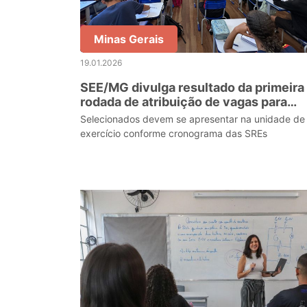
Minas Gerais
19.01.2026
SEE/MG divulga resultado da primeira
rodada de atribuição de vagas para
contratação temporária
Selecionados devem se apresentar na unidade de
exercício conforme cronograma das SREs