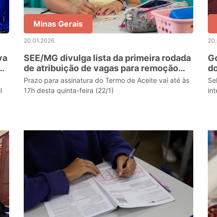
Minas Gerais
20.01.2026
20.
va
SEE/MG divulga lista da primeira rodada
Go
no
de atribuição de vagas para remoção
do
estadual de servidores
P
Prazo para assinatura do Termo de Aceite vai até às
Se
l
17h desta quinta-feira (22/1)
in