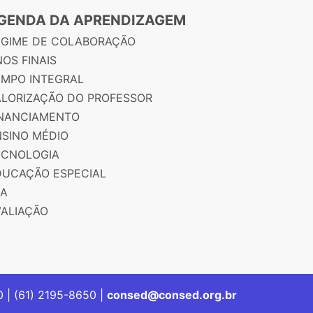
GENDA DA APRENDIZAGEM
EGIME DE COLABORAÇÃO
OS FINAIS
EMPO INTEGRAL
ALORIZAÇÃO DO PROFESSOR
INANCIAMENTO
NSINO MÉDIO
ECNOLOGIA
DUCAÇÃO ESPECIAL
JA
VALIAÇÃO
00 | (61) 2195-8650 |
consed@consed.org.br