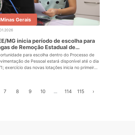
Minas Gerais
01.2026
E/MG inicia período de escolha para
agas de Remoção Estadual de
rvidores efetivos
ortunidade para escolha dentro do Processo de
vimentação de Pessoal estará disponível até o dia
/1; exercício das novas lotações inicia no primeiro
a letivo de 2026
7
8
9
10
...
114
115
›