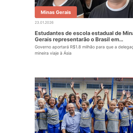
Minas Gerais
23.01.2026
Estudantes de escola estadual de Min
Gerais representarão o Brasil em
olimpíada internacional de Matemátic
Governo aportará R$1.8 milhão para que a delega
na Tailândia
mineira viaje à Ásia