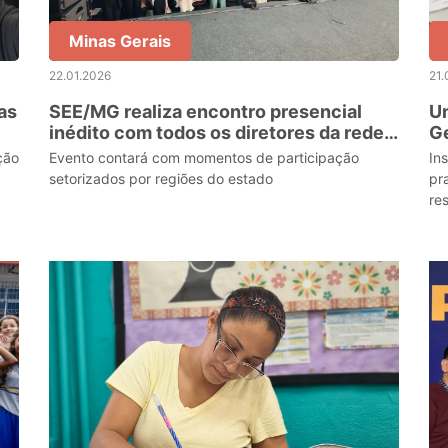
Minas Gerais
22.01.2026
21.
as
SEE/MG realiza encontro presencial
Un
inédito com todos os diretores da rede
Ge
a
estadual para planejar ano letivo de
ção
Evento contará com momentos de participação
In
2026
setorizados por regiões do estado
pr
res