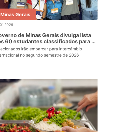
Minas Gerais
01.2026
verno de Minas Gerais divulga lista
s 60 estudantes classificados para o
assaporte Mineiro do Conhecimento
lecionados irão embarcar para intercâmbio
ternacional no segundo semestre de 2026