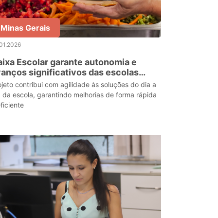
Minas Gerais
01.2026
ixa Escolar garante autonomia e
anços significativos das escolas
taduais de Minas Gerais
ojeto contribui com agilidade às soluções do dia a
a da escola, garantindo melhorias de forma rápida
ficiente