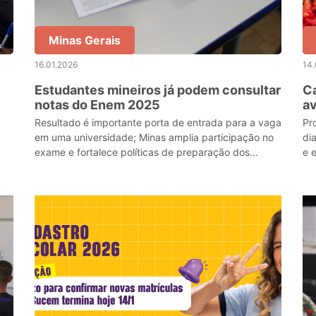
Minas Gerais
16.01.2026
14.
Estudantes mineiros já podem consultar
Ca
notas do Enem 2025
av
es
Resultado é importante porta de entrada para a vaga
Pr
em uma universidade; Minas amplia participação no
di
exame e fortalece políticas de preparação dos
e e
estudantes