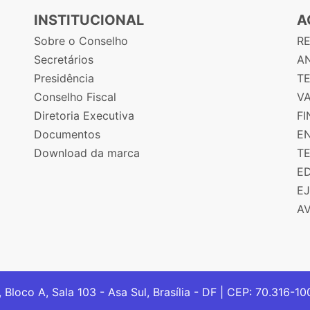
INSTITUCIONAL
A
Sobre o Conselho
R
Secretários
AN
Presidência
T
Conselho Fiscal
V
Diretoria Executiva
F
Documentos
E
Download da marca
T
E
E
A
, Bloco A, Sala 103 - Asa Sul, Brasília - DF | CEP: 70.316-1