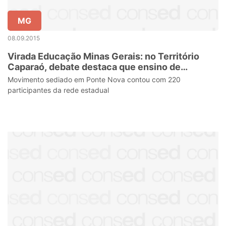
MG
08.09.2015
Virada Educação Minas Gerais: no Território
Caparaó, debate destaca que ensino de
qualidade passa pela sintonia entre professor e
Movimento sediado em Ponte Nova contou com 220
estudante
participantes da rede estadual