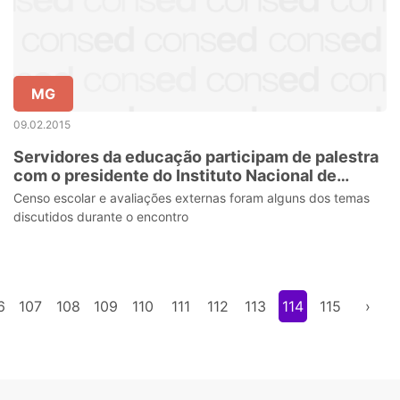
MG
09.02.2015
Servidores da educação participam de palestra
com o presidente do Instituto Nacional de
Estudos e Pesquisas Educacionais Anísio
Censo escolar e avaliações externas foram alguns dos temas
Teixeira
discutidos durante o encontro
6
107
108
109
110
111
112
113
114
115
›