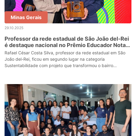
Minas Gerais
29.10.2025
Professor da rede estadual de São João del-Rei
é destaque nacional no Prêmio Educador Nota
10
Rafael César Costa Silva, professor da rede estadual em São
João del-Rei, ficou em segundo lugar na categoria
Sustentabilidade com projeto que transformou o bairro
Matosinhos em sala de aula