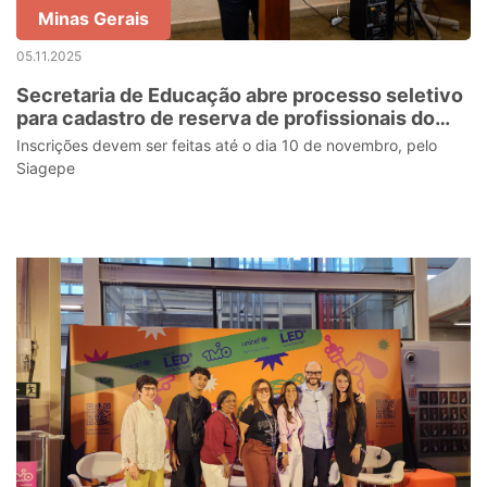
Minas Gerais
05.11.2025
Secretaria de Educação abre processo seletivo
para cadastro de reserva de profissionais do
projeto Minas Bilíngue
Inscrições devem ser feitas até o dia 10 de novembro, pelo
Siagepe