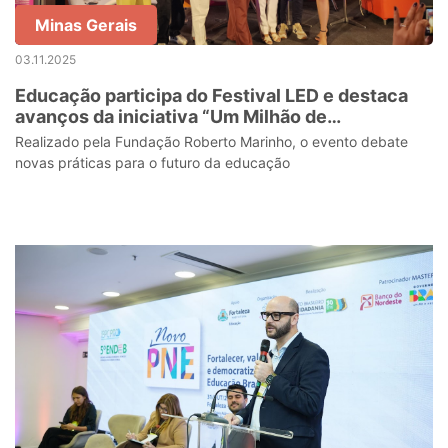
Minas Gerais
03.11.2025
Educação participa do Festival LED e destaca
avanços da iniciativa “Um Milhão de
Oportunidades” em Minas Gerais
Realizado pela Fundação Roberto Marinho, o evento debate
novas práticas para o futuro da educação