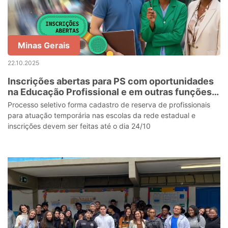
Minas Gerais
22.10.2025
Inscrições abertas para PS com oportunidades
na Educação Profissional e em outras funções
do quadro do magistério, técnico e
Processo seletivo forma cadastro de reserva de profissionais
administrativo
para atuação temporária nas escolas da rede estadual e
inscrições devem ser feitas até o dia 24/10