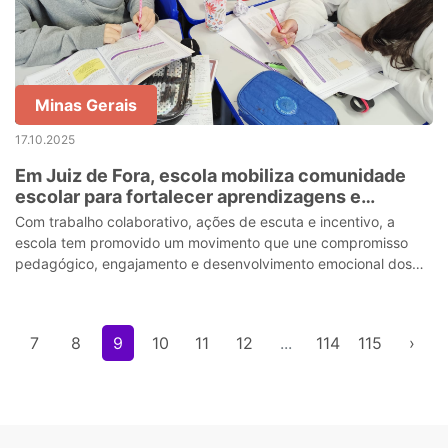
Minas Gerais
17.10.2025
Em Juiz de Fora, escola mobiliza comunidade
escolar para fortalecer aprendizagens e
protagonismo dos estudantes
Com trabalho colaborativo, ações de escuta e incentivo, a
escola tem promovido um movimento que une compromisso
pedagógico, engajamento e desenvolvimento emocional dos
estudantes
7
8
9
10
11
12
...
114
115
›