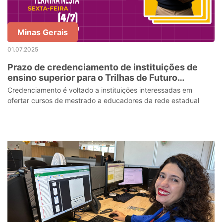
Minas Gerais
01.07.2025
Prazo de credenciamento de instituições de
ensino superior para o Trilhas de Futuro
Educadores termina nesta sexta-feira (4/7)
Credenciamento é voltado a instituições interessadas em
ofertar cursos de mestrado a educadores da rede estadual