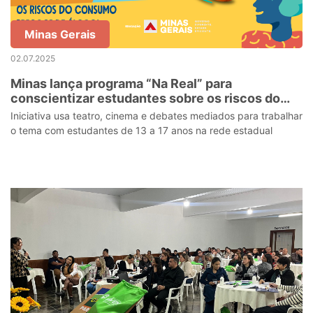
Minas Gerais
02.07.2025
Minas lança programa “Na Real” para
conscientizar estudantes sobre os riscos do
consumo precoce de álcool
Iniciativa usa teatro, cinema e debates mediados para trabalhar
o tema com estudantes de 13 a 17 anos na rede estadual