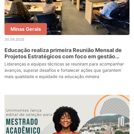
Minas Gerais
30.06.2025
Educação realiza primeira Reunião Mensal de
Projetos Estratégicos com foco em gestão
integrada e melhoria da educação
Lideranças e equipes técnicas se reuniram para acompanhar
avanços, superar desafios e fortalecer ações que garantem
mais qualidade e equidade na educação mineira