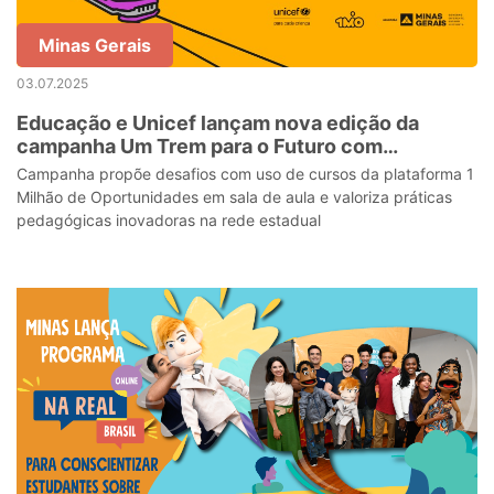
Minas Gerais
03.07.2025
Educação e Unicef lançam nova edição da
campanha Um Trem para o Futuro com
premiação para escolas e professores
Campanha propõe desafios com uso de cursos da plataforma 1
Milhão de Oportunidades em sala de aula e valoriza práticas
pedagógicas inovadoras na rede estadual