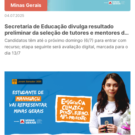
Minas Gerais
04.07.2025
Secretaria de Educação divulga resultado
preliminar da seleção de tutores e mentores do
Ser Docente
Candidatos têm até o próximo domingo (6/7) para entrar com
recurso; etapa seguinte será avaliação digital, marcada para o
dia 13/7