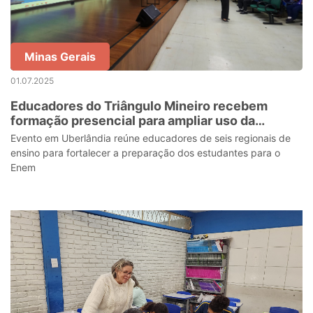
Minas Gerais
01.07.2025
Educadores do Triângulo Mineiro recebem
formação presencial para ampliar uso da
Plataforma Enem MG
Evento em Uberlândia reúne educadores de seis regionais de
ensino para fortalecer a preparação dos estudantes para o
Enem