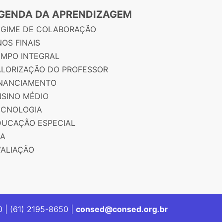
GENDA DA APRENDIZAGEM
EGIME DE COLABORAÇÃO
OS FINAIS
EMPO INTEGRAL
ALORIZAÇÃO DO PROFESSOR
INANCIAMENTO
NSINO MÉDIO
ECNOLOGIA
DUCAÇÃO ESPECIAL
JA
VALIAÇÃO
00 | (61) 2195-8650 |
consed@consed.org.br