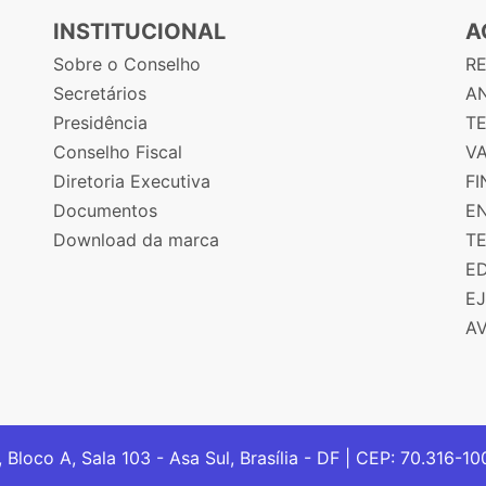
INSTITUCIONAL
A
Sobre o Conselho
R
Secretários
AN
Presidência
T
Conselho Fiscal
V
Diretoria Executiva
F
Documentos
E
Download da marca
T
E
E
A
, Bloco A, Sala 103 - Asa Sul, Brasília - DF | CEP: 70.316-1