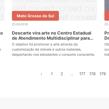
Mato Grosso do Sul
23.09.2019
23
ho
Descarte vira arte no Centro Estadual
Pr
de Atendimento Multidisciplinar para
Dr
Altas Habilidades/ Superdotação
O objetivo foi promover a arte através da
Ob
o
customização de móveis e outros materiais,
oc
despertando nos estudantes o consumo consciente.
in
‹
1
2
...
177
178
179