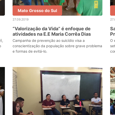
Mato Grosso do Sul
27.09.2019
27.
“Valorização da Vida” é enfoque de
Sa
atividades na E.E Maria Corrêa Dias
Pr
),
Campanha de prevenção ao suicídio visa a
O 
o
conscientização da população sobre grave problema
se
e formas de evitá-lo.
con
ou