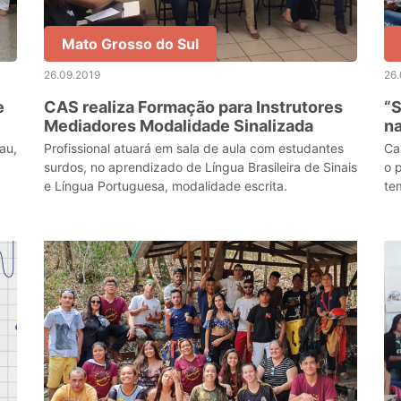
Mato Grosso do Sul
26.09.2019
26.
e
CAS realiza Formação para Instrutores
“S
Mediadores Modalidade Sinalizada
na
rau,
Profissional atuará em sala de aula com estudantes
Ca
surdos, no aprendizado de Língua Brasileira de Sinais
o 
e Língua Portuguesa, modalidade escrita.
te
alt