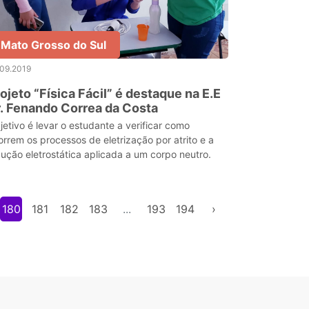
Mato Grosso do Sul
.09.2019
ojeto “Física Fácil” é destaque na E.E
. Fenando Correa da Costa
jetivo é levar o estudante a verificar como
orrem os processos de eletrização por atrito e a
dução eletrostática aplicada a um corpo neutro.
180
181
182
183
...
193
194
›