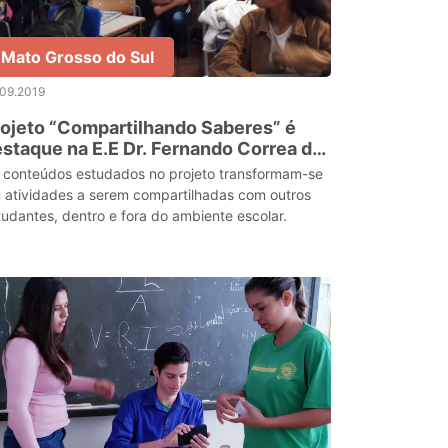
Mato Grosso do Sul
.09.2019
ojeto “Compartilhando Saberes” é
staque na E.E Dr. Fernando Correa da
osta
 conteúdos estudados no projeto transformam-se
 atividades a serem compartilhadas com outros
tudantes, dentro e fora do ambiente escolar.