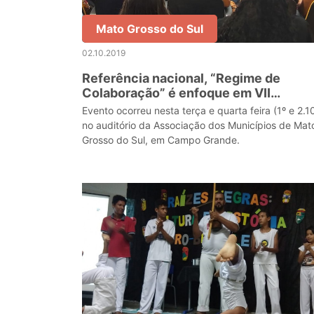
Mato Grosso do Sul
02.10.2019
Referência nacional, “Regime de
Colaboração” é enfoque em VII
Encontro de Formação de Gestores
Evento ocorreu nesta terça e quarta feira (1º e 2.10
no auditório da Associação dos Municípios de Mat
Grosso do Sul, em Campo Grande.