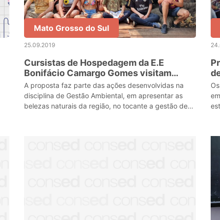
Mato Grosso do Sul
25.09.2019
24
Cursistas de Hospedagem da E.E
Pr
Bonifácio Camargo Gomes visitam
de
Abismo Anhumas
C
A proposta faz parte das ações desenvolvidas na
Os
disciplina de Gestão Ambiental, em apresentar as
em
belezas naturais da região, no tocante a gestão de
es
empreendimentos