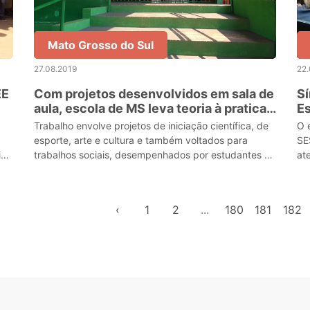
Mato Grosso do Sul
27.08.2019
22.
EE
Com projetos desenvolvidos em sala de
S
aula, escola de MS leva teoria à pratica
Es
em Campo Grande
C
Trabalho envolve projetos de iniciação científica, de
O 
esporte, arte e cultura e também voltados para
SE
ia
trabalhos sociais, desempenhados por estudantes e
at
professores.
‹
1
2
...
180
181
182