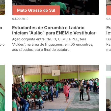
Mato Grosso do Sul
04.09.2019
02
o
Estudantes de Corumbá e Ladário
Es
iniciam “Aulão” para ENEM e Vestibular
le
as
Ação conjunta entre CRE-3, UFMS e REE, terá
Du
o o
“Aulões”, na área de linguagens, em 05 encontros,
RE
aos sábados, até o final de outubro.
ma