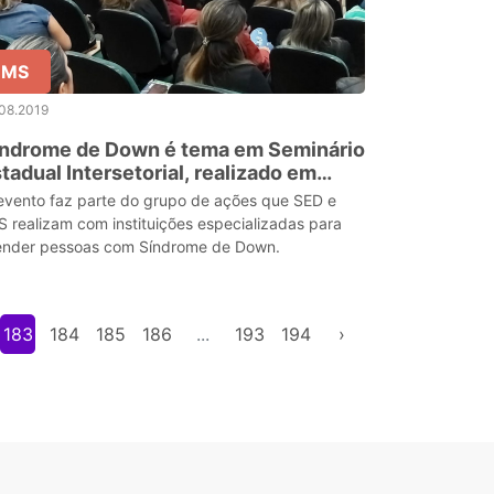
MS
08.2019
índrome de Down é tema em Seminário
tadual Intersetorial, realizado em
ampo Grande
evento faz parte do grupo de ações que SED e
S realizam com instituições especializadas para
ender pessoas com Síndrome de Down.
183
184
185
186
...
193
194
›