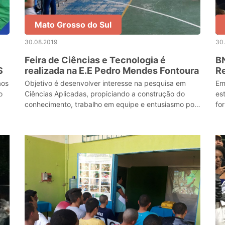
Mato Grosso do Sul
30.08.2019
30
Feira de Ciências e Tecnologia é
BN
S
realizada na E.E Pedro Mendes Fontoura
R
d
aos
Objetivo é desenvolver interesse na pesquisa em
Em
o
Ciências Aplicadas, propiciando a construção do
es
conhecimento, trabalho em equipe e entusiasmo por
fo
novas descobertas.
61