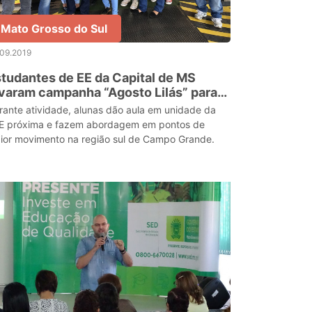
Mato Grosso do Sul
.09.2019
tudantes de EE da Capital de MS
varam campanha “Agosto Lilás” para
 ruas
rante atividade, alunas dão aula em unidade da
E próxima e fazem abordagem em pontos de
ior movimento na região sul de Campo Grande.