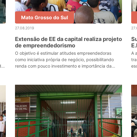
Mato Grosso do Sul
27.08.2019
27.
Extensão de EE da capital realiza projeto
Su
de empreendedorismo
E.
O objetivo é estimular atitudes empreendedoras
A 
como iniciativa própria de negócio, possibilitando
tr
de
renda com pouco investimento e importância da
es
sustentabilidade.