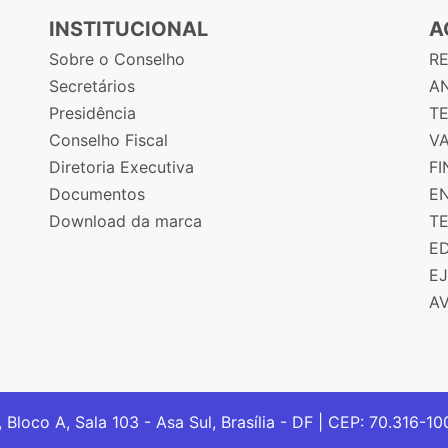
INSTITUCIONAL
A
Sobre o Conselho
R
Secretários
AN
Presidência
T
Conselho Fiscal
V
Diretoria Executiva
F
Documentos
E
Download da marca
T
E
E
A
, Bloco A, Sala 103 - Asa Sul, Brasília - DF | CEP: 70.316-1