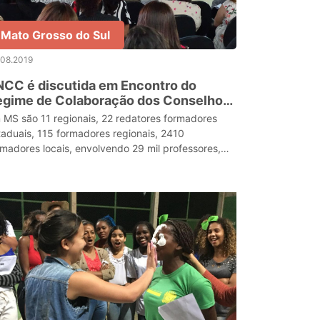
Mato Grosso do Sul
.08.2019
CC é discutida em Encontro do
egime de Colaboração dos Conselhos
e Educação
 MS são 11 regionais, 22 redatores formadores
taduais, 115 formadores regionais, 2410
rmadores locais, envolvendo 29 mil professores,
0.000 estudantes, em 1.311 escolas públicas.