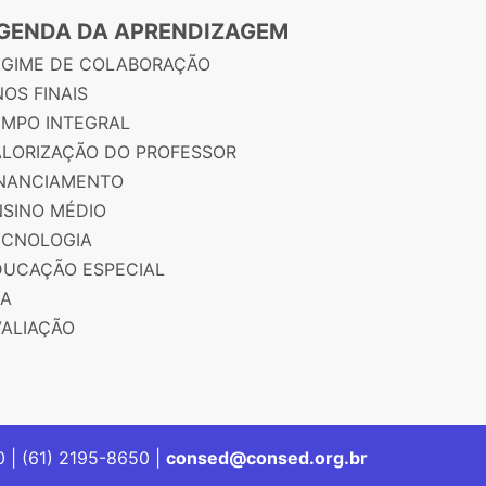
GENDA DA APRENDIZAGEM
EGIME DE COLABORAÇÃO
OS FINAIS
EMPO INTEGRAL
ALORIZAÇÃO DO PROFESSOR
INANCIAMENTO
NSINO MÉDIO
ECNOLOGIA
DUCAÇÃO ESPECIAL
JA
VALIAÇÃO
00 | (61) 2195-8650 |
consed@consed.org.br