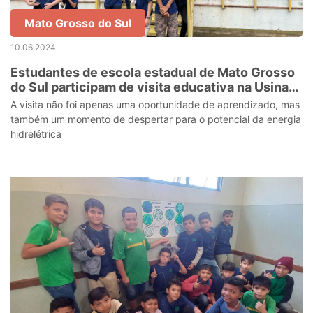
Mato Grosso do Sul
10.06.2024
Estudantes de escola estadual de Mato Grosso
do Sul participam de visita educativa na Usina
Hidrelétrica Jupiá
A visita não foi apenas uma oportunidade de aprendizado, mas
também um momento de despertar para o potencial da energia
hidrelétrica