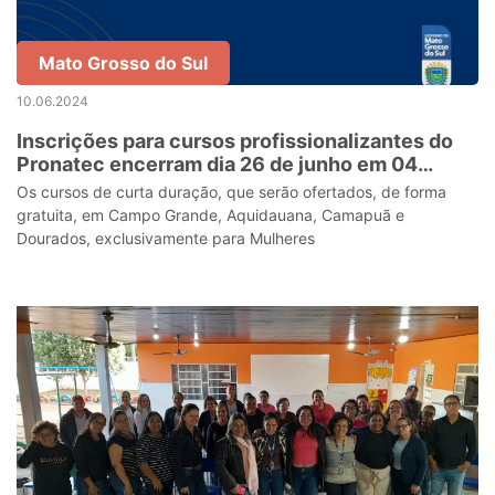
Mato Grosso do Sul
10.06.2024
Inscrições para cursos profissionalizantes do
Pronatec encerram dia 26 de junho em 04
cidades de MS
Os cursos de curta duração, que serão ofertados, de forma
gratuita, em Campo Grande, Aquidauana, Camapuã e
Dourados, exclusivamente para Mulheres