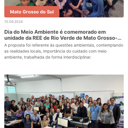
Mato Grosso do Sul
10.06.2024
Dia do Meio Ambiente é comemorado em
unidade da REE de Rio Verde de Mato Grosso-
MS
A proposta foi referente às questões ambientais, contemplando
as realidades locais, importância do cuidado com meio
ambiente, trabalhada de forma interdisciplinar.