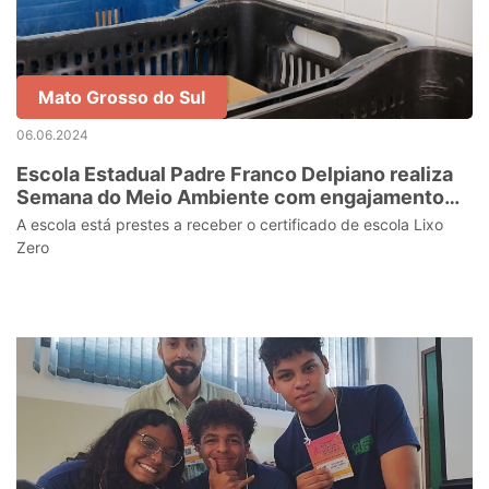
Mato Grosso do Sul
06.06.2024
Escola Estadual Padre Franco Delpiano realiza
Semana do Meio Ambiente com engajamento
dos alunos e comunidade
A escola está prestes a receber o certificado de escola Lixo
Zero