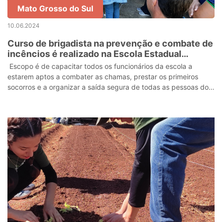
Mato Grosso do Sul
10.06.2024
Curso de brigadista na prevenção e combate de
incêncios é realizado na Escola Estadual
Professora Nair Palácio de Souza
Escopo é de capacitar todos os funcionários da escola a
estarem aptos a combater as chamas, prestar os primeiros
socorros e a organizar a saída segura de todas as pessoas do
ambiente em perigo