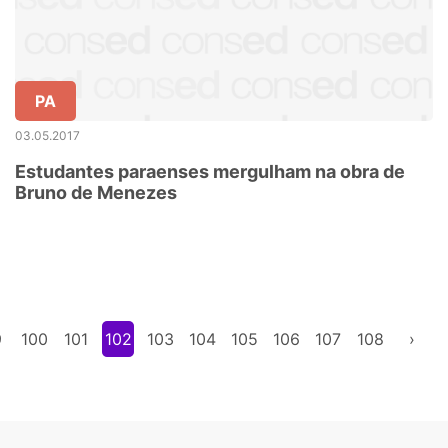
PA
03.05.2017
Estudantes paraenses mergulham na obra de
Bruno de Menezes
9
100
101
102
103
104
105
106
107
108
›