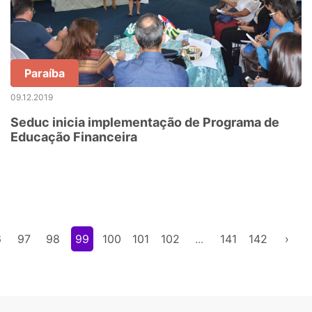
Paraíba
09.12.2019
Seduc inicia implementação de Programa de
Educação Financeira
6
97
98
99
100
101
102
...
141
142
›