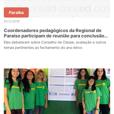
Paraíba
05.12.2019
Coordenadores pedagógicos da Regional de
Paraíso participam de reunião para conclusão
do ano letivo
Eles debateram sobre Conselho de Classe, avaliação e outros
temas pertinentes ao fechamento do ano letivo