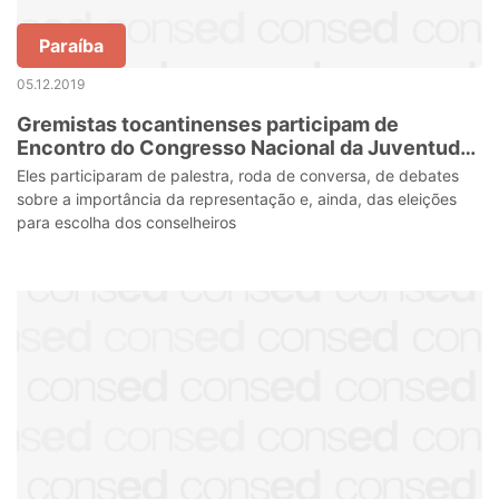
Paraíba
05.12.2019
Gremistas tocantinenses participam de
Encontro do Congresso Nacional da Juventude
em Brasília
Eles participaram de palestra, roda de conversa, de debates
sobre a importância da representação e, ainda, das eleições
para escolha dos conselheiros