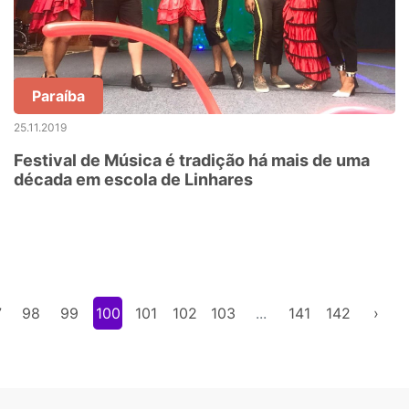
Paraíba
25.11.2019
Festival de Música é tradição há mais de uma
década em escola de Linhares
7
98
99
100
101
102
103
...
141
142
›