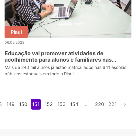
Piaui
06.02.2023
Educação vai promover atividades de
acolhimento para alunos e familiares nas
escolas
Mais de 240 mil alunos já estão matriculados nas 641 escolas
públicas estaduais em todo o Piauí.
8
149
150
151
152
153
154
...
220
221
›