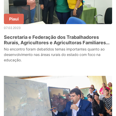
Piaui
07.02.2023
Secretaria e Federação dos Trabalhadores
Rurais, Agricultores e Agricultoras Familiares
dialogam sobre melhorias para educação do
No encontro foram debatidos temas importantes quanto ao
campo
desenvolvimento nas áreas rurais do estado com foco na
educação.