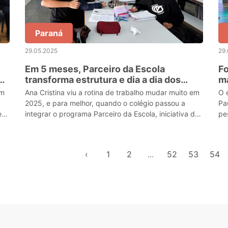
Paraná
29.05.2025
29
e
Em 5 meses, Parceiro da Escola
Fo
do
transforma estrutura e dia a dia dos
ma
colégios estaduais
se
em
Ana Cristina viu a rotina de trabalho mudar muito em
O 
2025, e para melhor, quando o colégio passou a
Pa
e
integrar o programa Parceiro da Escola, iniciativa do
pe
Governo do Estado, viabilizada pela Secretaria
es
pa
‹
1
2
...
52
53
54