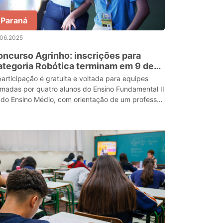
Paraná
.06.2025
ncurso Agrinho: inscrições para
tegoria Robótica terminam em 9 de
unho
participação é gratuita e voltada para equipes
rmadas por quatro alunos do Ensino Fundamental II
 do Ensino Médio, com orientação de um professor
 escola. Os projetos devem ser desenvolvidos n