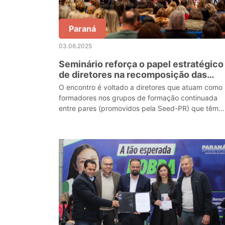
Paraná
03.06.2025
Seminário reforça o papel estratégico
de diretores na recomposição das
aprendizagens
O encontro é voltado a diretores que atuam como
formadores nos grupos de formação continuada
entre pares (promovidos pela Seed-PR) que têm
como foco a troca de experiências e
desenvolvimento de ações