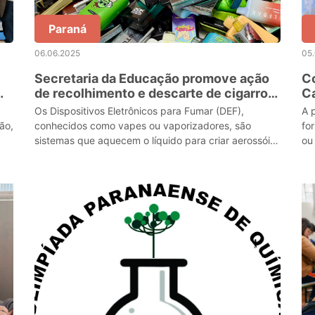
Paraná
06.06.2025
05
Secretaria da Educação promove ação
Co
de recolhimento e descarte de cigarros
Ca
eletrônicos
j
Os Dispositivos Eletrônicos para Fumar (DEF),
A 
ão,
conhecidos como vapes ou vaporizadores, são
fo
sistemas que aquecem o líquido para criar aerossóis
ou
que são inalados pelo usuário do cigarro eletrônico.
da
Eles