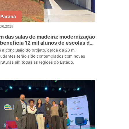
Paraná
.06.2025
m das salas de madeira: modernização
 beneficia 12 mil alunos de escolas do
araná
é a conclusão do projeto, cerca de 20 mil
tudantes terão sido contemplados com novas
truturas em todas as regiões do Estado.