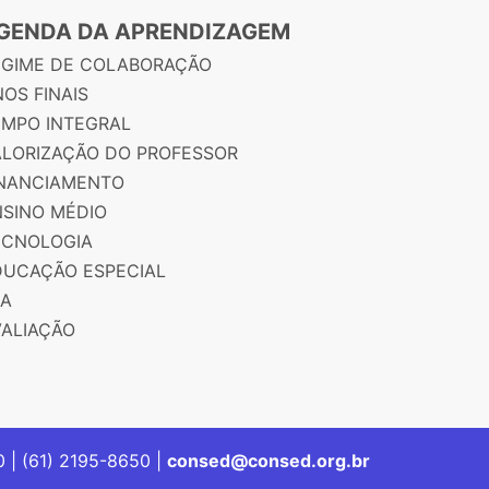
GENDA DA APRENDIZAGEM
EGIME DE COLABORAÇÃO
OS FINAIS
EMPO INTEGRAL
ALORIZAÇÃO DO PROFESSOR
INANCIAMENTO
NSINO MÉDIO
ECNOLOGIA
DUCAÇÃO ESPECIAL
JA
VALIAÇÃO
00 | (61) 2195-8650 |
consed@consed.org.br