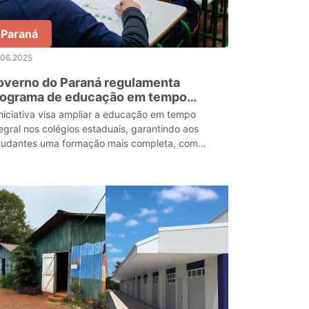
Paraná
.06.2025
overno do Paraná regulamenta
rograma de educação em tempo
tegral na rede estadual
iniciativa visa ampliar a educação em tempo
tegral nos colégios estaduais, garantindo aos
tudantes uma formação mais completa, com
ividades socioeducativas integradas ao currículo
ular.