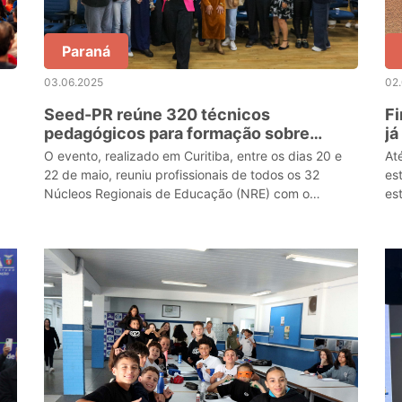
Paraná
03.06.2025
02
Seed-PR reúne 320 técnicos
Fi
pedagógicos para formação sobre
já
normatização escolar
P
O evento, realizado em Curitiba, entre os dias 20 e
At
22 de maio, reuniu profissionais de todos os 32
es
Núcleos Regionais de Educação (NRE) com o
es
objetivo de aprimorar o trabalho desenvolvido nas
institui