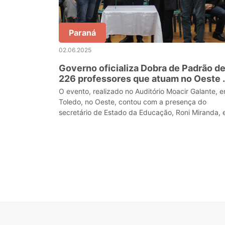
Paraná
02.06.2025
Governo oficializa Dobra de Padrão d
226 professores que atuam no Oeste 
Estado
O evento, realizado no Auditório Moacir Galante, 
Toledo, no Oeste, contou com a presença do
secretário de Estado da Educação, Roni Miranda, 
dos chefes dos núcleos, além de diretores,
professores