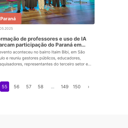
Paraná
.05.2025
rmação de professores e uso de IA
rcam participação do Paraná em
minário nacional de alfabetização
evento aconteceu no bairro Itaim Bibi, em São
ulo e reuniu gestores públicos, educadores,
squisadores, representantes do terceiro setor e
pecialistas para debater os desafios e caminhos
ra a
55
56
57
58
...
149
150
›