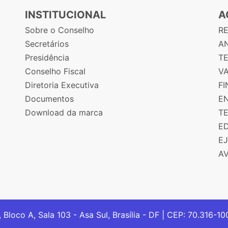
INSTITUCIONAL
A
Sobre o Conselho
R
Secretários
AN
Presidência
T
Conselho Fiscal
V
Diretoria Executiva
F
Documentos
E
Download da marca
T
E
E
A
, Bloco A, Sala 103 - Asa Sul, Brasília - DF | CEP: 70.316-1