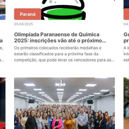
Paraná
05.06.2025
04
Olimpíada Paranaense de Química
G
a
2025: inscrições vão até o próximo
p
sábado (07)
in
e,
Os primeiros colocados receberão medalhas e
A 
estarão classificados para a próxima fase da
in
a
competição, que pode levar os vencedores para as
es
etapas nacionais e até para a final, em nível
at
internacional. P
reg