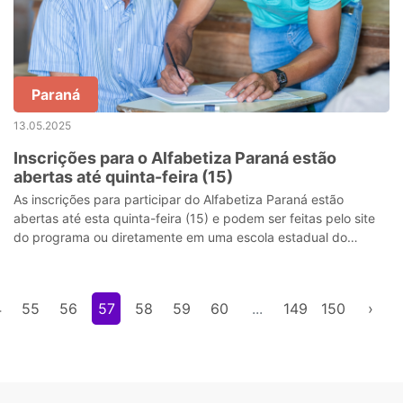
Paraná
13.05.2025
Inscrições para o Alfabetiza Paraná estão
abertas até quinta-feira (15)
As inscrições para participar do Alfabetiza Paraná estão
abertas até esta quinta-feira (15) e podem ser feitas pelo site
do programa ou diretamente em uma escola estadual do
município de residência. A
4
55
56
57
58
59
60
...
149
150
›