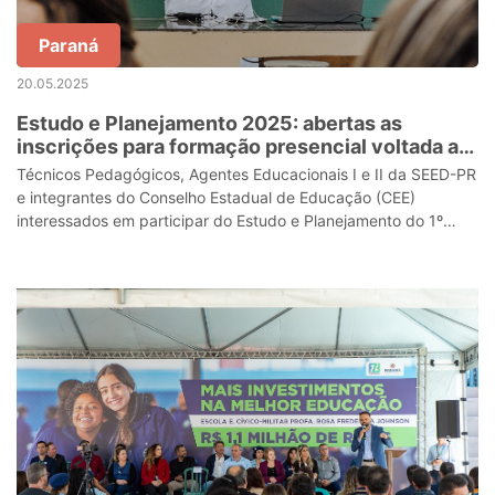
Paraná
20.05.2025
Estudo e Planejamento 2025: abertas as
inscrições para formação presencial voltada a
técnicos e agentes educacionais
Técnicos Pedagógicos, Agentes Educacionais I e II da SEED-PR
e integrantes do Conselho Estadual de Educação (CEE)
interessados em participar do Estudo e Planejamento do 1º
semestre de 2025 - que tem c