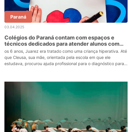
Paraná
03.04.2025
Colégios do Paraná contam com espaços e
técnicos dedicados para atender alunos com
TEA
os 6 anos, Juarez era tratado como uma criança hiperativa. Até
que Cleusa, sua mãe, orientada pela escola em que ele
estudava, procurou ajuda profissional para o diagnóstico para
Transtorno do Espectr