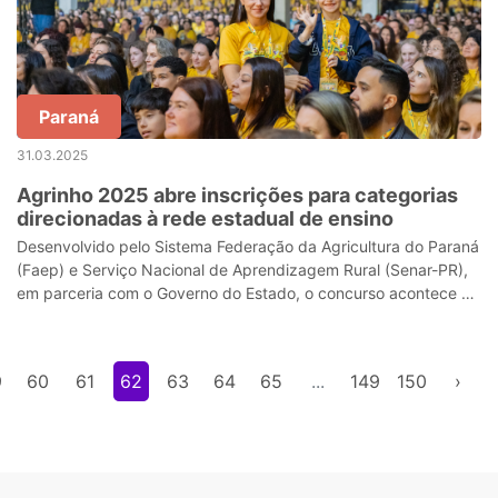
Paraná
31.03.2025
Agrinho 2025 abre inscrições para categorias
direcionadas à rede estadual de ensino
Desenvolvido pelo Sistema Federação da Agricultura do Paraná
(Faep) e Serviço Nacional de Aprendizagem Rural (Senar-PR),
em parceria com o Governo do Estado, o concurso acontece ao
longo do ano e, nes
9
60
61
62
63
64
65
...
149
150
›