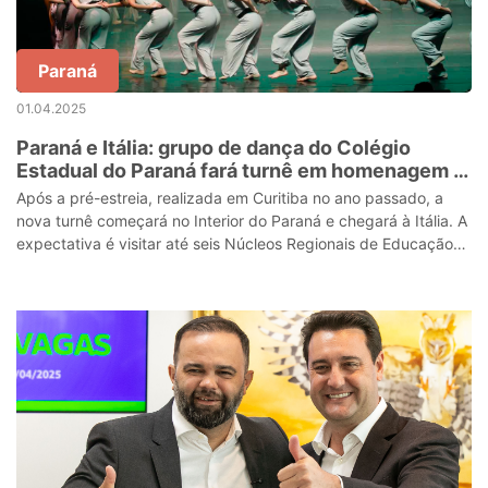
Paraná
01.04.2025
Paraná e Itália: grupo de dança do Colégio
Estadual do Paraná fará turnê em homenagem a
Poty
Após a pré-estreia, realizada em Curitiba no ano passado, a
nova turnê começará no Interior do Paraná e chegará à Itália. A
expectativa é visitar até seis Núcleos Regionais de Educação
ao longo do ano