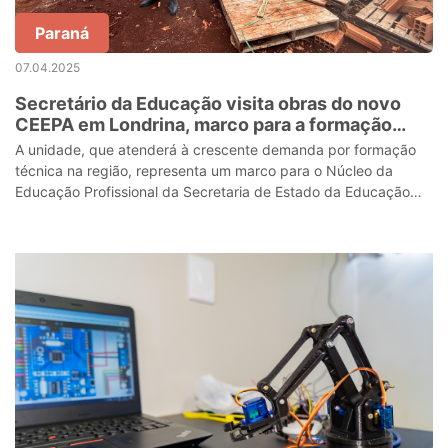
Paraná
07.04.2025
Secretário da Educação visita obras do novo
CEEPA em Londrina, marco para a formação
técnica no agronegócio
A unidade, que atenderá à crescente demanda por formação
técnica na região, representa um marco para o Núcleo da
Educação Profissional da Secretaria de Estado da Educação
(Seed) por ser o primeiro col