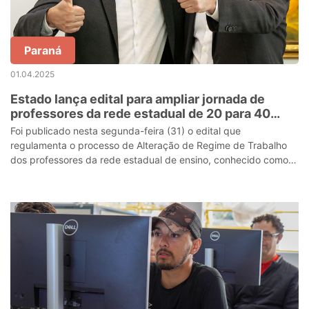
Paraná
01.04.2025
Estado lança edital para ampliar jornada de
professores da rede estadual de 20 para 40
horas
Foi publicado nesta segunda-feira (31) o edital que
regulamenta o processo de Alteração de Regime de Trabalho
dos professores da rede estadual de ensino, conhecido como
Dobra de Padrão, possibilitand