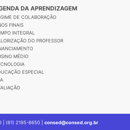
GENDA DA APRENDIZAGEM
EGIME DE COLABORAÇÃO
OS FINAIS
EMPO INTEGRAL
ALORIZAÇÃO DO PROFESSOR
INANCIAMENTO
NSINO MÉDIO
ECNOLOGIA
DUCAÇÃO ESPECIAL
JA
VALIAÇÃO
00 | (61) 2195-8650 |
consed@consed.org.br