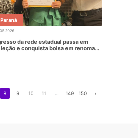
Paraná
.05.2026
resso da rede estadual passa em
leção e conquista bolsa em renomada
cola de negócios
8
9
10
11
...
149
150
›