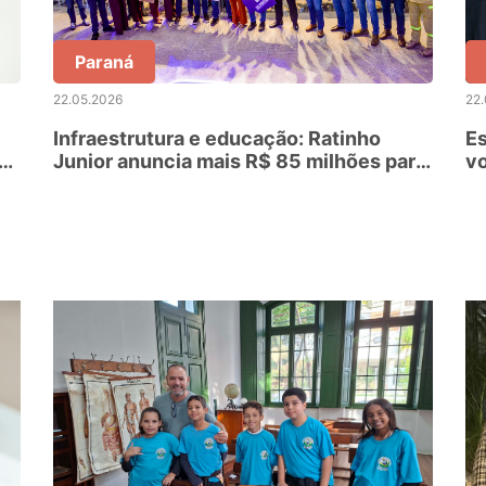
Paraná
22.05.2026
22
Infraestrutura e educação: Ratinho
Es
Junior anuncia mais R$ 85 milhões para
vo
Guarapuava
in