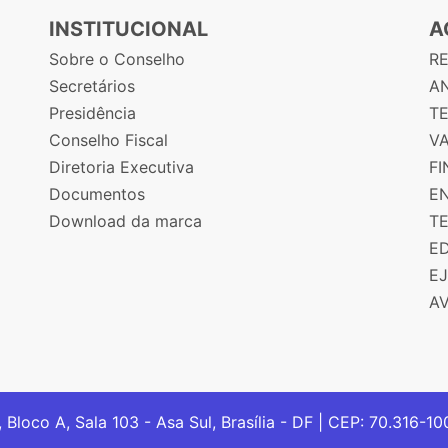
INSTITUCIONAL
A
Sobre o Conselho
R
Secretários
AN
Presidência
T
Conselho Fiscal
V
Diretoria Executiva
F
Documentos
E
Download da marca
T
E
E
A
, Bloco A, Sala 103 - Asa Sul, Brasília - DF | CEP: 70.316-1