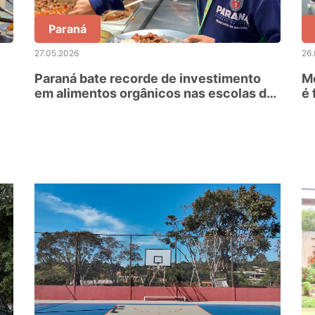
Paraná
27.05.2026
26
Paraná bate recorde de investimento
Me
em alimentos orgânicos nas escolas da
é 
rede estadual
re