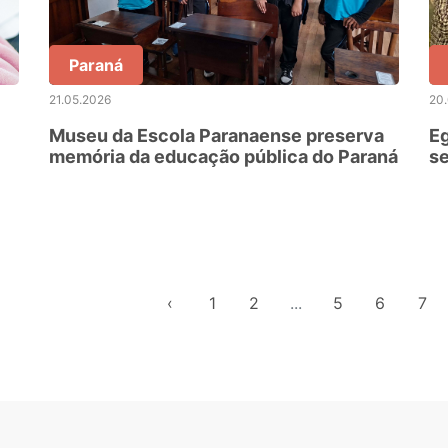
Paraná
21.05.2026
20
Museu da Escola Paranaense preserva
Eg
memória da educação pública do Paraná
se
es
‹
1
2
...
5
6
7