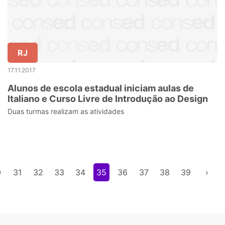
RJ
17.11.2017
Alunos de escola estadual iniciam aulas de
Italiano e Curso Livre de Introdução ao Design
Duas turmas realizam as atividades
0
31
32
33
34
35
36
37
38
39
›