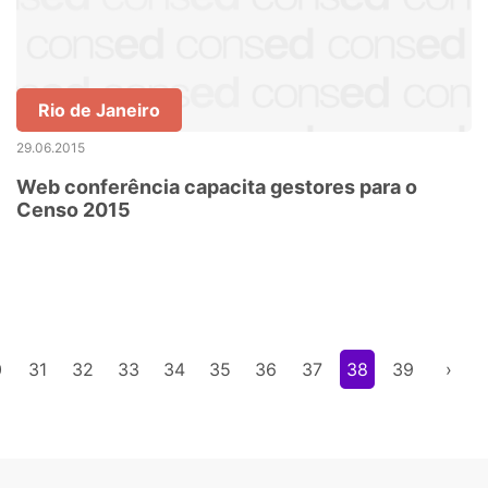
Rio de Janeiro
29.06.2015
Web conferência capacita gestores para o
Censo 2015
0
31
32
33
34
35
36
37
38
39
›