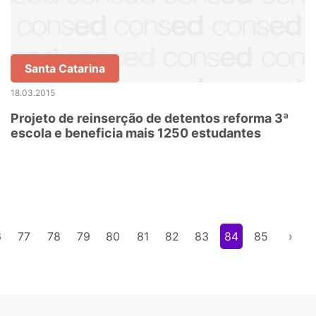
Santa Catarina
18.03.2015
Projeto de reinserção de detentos reforma 3ª
escola e beneficia mais 1250 estudantes
6
77
78
79
80
81
82
83
84
85
›