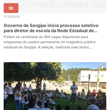
SE
07.06.2019
Governo de Sergipe inicia processo seletivo
para diretor de escola da Rede Estadual de
Ensino
Podem se candidatar às 284 vagas disponíveis para
integrantes do quadro permanente do magistério público
estadual de Sergipe. A seleção, realizada pela Seduc,
profissionaliza e democratiza a gestão