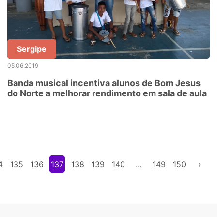
Sergipe
05.06.2019
Banda musical incentiva alunos de Bom Jesus
do Norte a melhorar rendimento em sala de aula
4
135
136
137
138
139
140
...
149
150
›