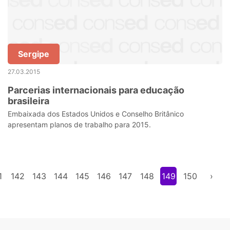
Sergipe
27.03.2015
Parcerias internacionais para educação
brasileira
Embaixada dos Estados Unidos e Conselho Britânico
apresentam planos de trabalho para 2015.
1
142
143
144
145
146
147
148
149
150
›