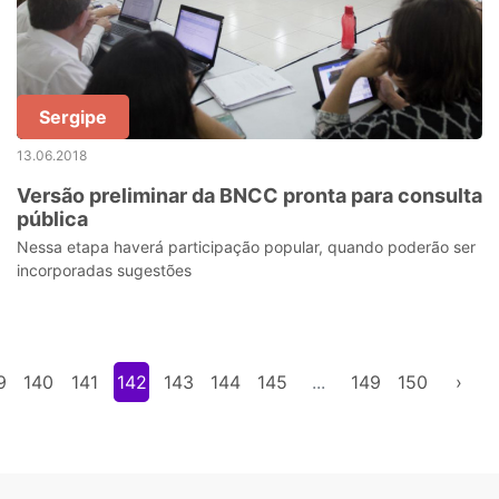
Sergipe
13.06.2018
Versão preliminar da BNCC pronta para consulta
pública
Nessa etapa haverá participação popular, quando poderão ser
incorporadas sugestões
9
140
141
142
143
144
145
...
149
150
›