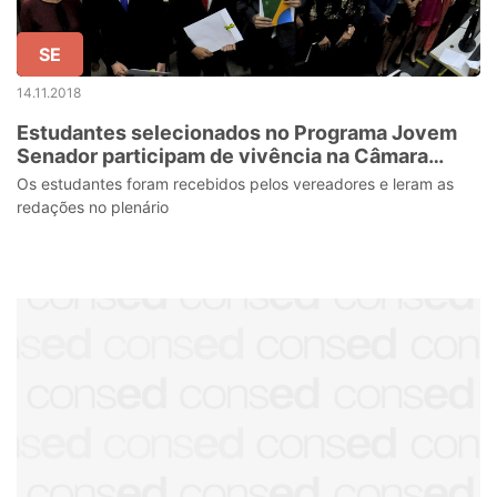
SE
14.11.2018
Estudantes selecionados no Programa Jovem
Senador participam de vivência na Câmara
Municipal de Aracaju
Os estudantes foram recebidos pelos vereadores e leram as
redações no plenário