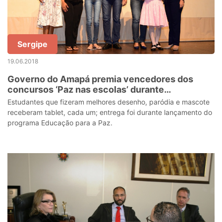
Sergipe
19.06.2018
Governo do Amapá premia vencedores dos
concursos ‘Paz nas escolas’ durante
lançamento do Epaz
Estudantes que fizeram melhores desenho, paródia e mascote
receberam tablet, cada um; entrega foi durante lançamento do
programa Educação para a Paz.