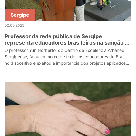
Sergipe
02.08.2023
Professor da rede pública de Sergipe
representa educadores brasileiros na sanção do
Projeto ‘Escola em Tempo Integral’
O professor Yuri Norberto, do Centro de Excelência Atheneu
Sergipense, falou em nome de todos os educadores do Brasil
no dispositivo e exaltou a importância dos projetos aplicados
em Sergipe e que ser