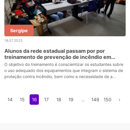
Sergipe
18.07.2023
Alunos da rede estadual passam por por
treinamento de prevenção de incêndio em
ambiente escolar
O objetivo do treinamento é conscientizar os estudantes sobre
o uso adequado dos equipamentos que integram o sistema de
proteção contra incêndio, bem como a necessidade de a
escola constituir uma brig
3
14
15
16
17
18
19
...
149
150
›