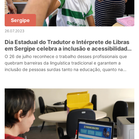
Sergipe
26.07.2023
Dia Estadual do Tradutor e Intérprete de Libras
em Sergipe celebra a inclusão e acessibilidade
para pessoas surdas
O 26 de julho reconhece o trabalho desses profissionais que
quebram barreiras da linguística tradicional e garantem a
inclusão de pessoas surdas tanto na educação, quanto na
sociedade.