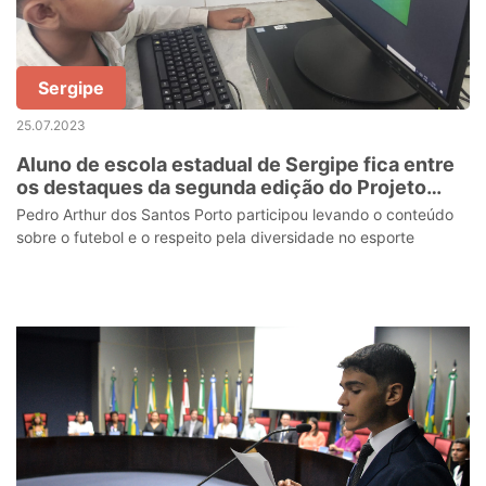
Sergipe
25.07.2023
Aluno de escola estadual de Sergipe fica entre
os destaques da segunda edição do Projeto
Game da Cidadania
Pedro Arthur dos Santos Porto participou levando o conteúdo
sobre o futebol e o respeito pela diversidade no esporte