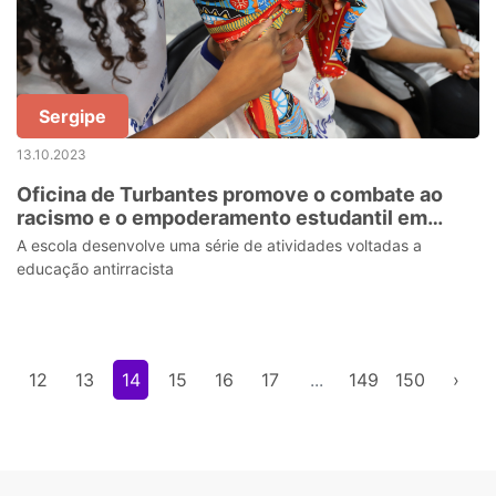
Sergipe
13.10.2023
Oficina de Turbantes promove o combate ao
racismo e o empoderamento estudantil em
escola da rede estadual de Sergipe
A escola desenvolve uma série de atividades voltadas a
educação antirracista
12
13
14
15
16
17
...
149
150
›