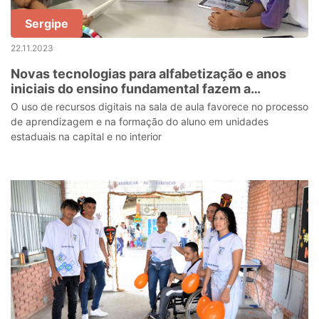
Sergipe
22.11.2023
Novas tecnologias para alfabetização e anos
iniciais do ensino fundamental fazem a
diferença nas escolas públicas de Sergipe
O uso de recursos digitais na sala de aula favorece no processo
de aprendizagem e na formação do aluno em unidades
estaduais na capital e no interior