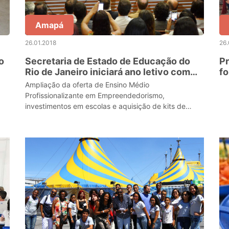
Amapá
26.01.2018
26.
o
Secretaria de Estado de Educação do
Pr
Rio de Janeiro iniciará ano letivo com
f
novas ações
d
Ampliação da oferta de Ensino Médio
Profissionalizante em Empreendedorismo,
investimentos em escolas e aquisição de kits de
robótica são algumas iniciativas previstas