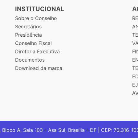
INSTITUCIONAL
A
Sobre o Conselho
R
Secretários
AN
Presidência
T
Conselho Fiscal
V
Diretoria Executiva
F
Documentos
E
Download da marca
T
E
E
A
, Bloco A, Sala 103 - Asa Sul, Brasília - DF | CEP: 70.316-1