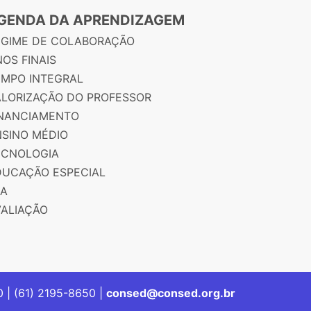
GENDA DA APRENDIZAGEM
EGIME DE COLABORAÇÃO
OS FINAIS
EMPO INTEGRAL
ALORIZAÇÃO DO PROFESSOR
INANCIAMENTO
NSINO MÉDIO
ECNOLOGIA
DUCAÇÃO ESPECIAL
JA
VALIAÇÃO
00 | (61) 2195-8650 |
consed@consed.org.br