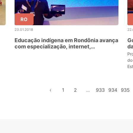
RO
23.01.2018
22.
Educação indígena em Rondônia avança
G
com especialização, internet,
da
professores premiados e ativação do
es
Pr
conselho estadual
do
Es
‹
1
2
...
933
934
935