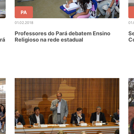
PA
01.02.2018
01.
Professores do Pará debatem Ensino
S
rá
Religioso na rede estadual
C