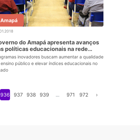
Amapá
01.2018
overno do Amapá apresenta avanços
s políticas educacionais na rede
tadual de ensino
ogramas inovadores buscam aumentar a qualidade
 ensino público e elevar índices educacionais no
tado
936
937
938
939
...
971
972
›