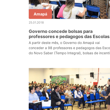
Amapá
25.01.2018
Governo concede bolsas para
professores e pedagogos das Escolas
do Novo Saber
A partir deste mês, o Governo do Amapá vai
conceder a 98 professores e pedagogos das Esco
do Novo Saber (Tempo Integral), bolsas de incent
no valor de R$ 500