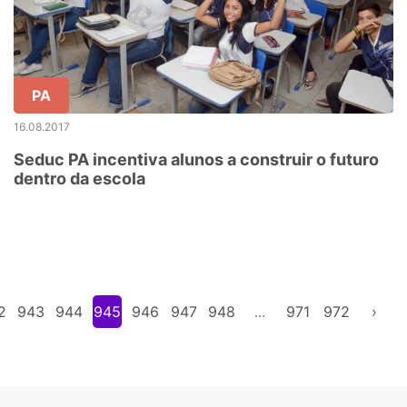
PA
16.08.2017
Seduc PA incentiva alunos a construir o futuro
dentro da escola
2
943
944
945
946
947
948
...
971
972
›