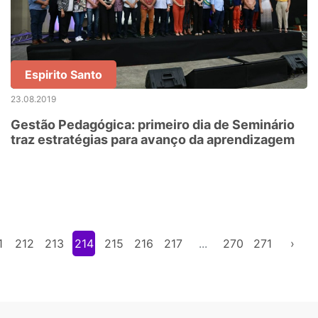
Espirito Santo
23.08.2019
Gestão Pedagógica: primeiro dia de Seminário
traz estratégias para avanço da aprendizagem
1
212
213
214
215
216
217
...
270
271
›