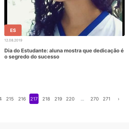
ES
12.08.2019
Dia do Estudante: aluna mostra que dedicação é
o segredo do sucesso
4
215
216
217
218
219
220
...
270
271
›