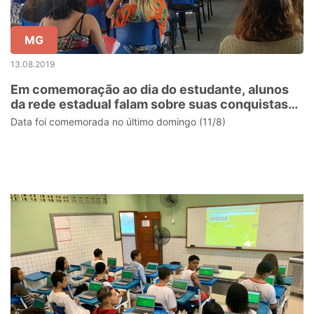
MG
13.08.2019
Em comemoração ao dia do estudante, alunos
da rede estadual falam sobre suas conquistas
que vão além das salas de aula
Data foi comemorada no último domingo (11/8)