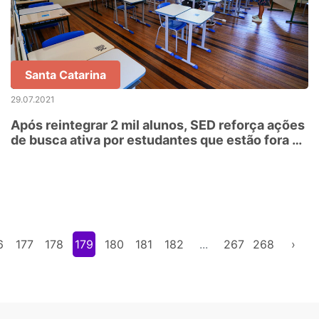
Santa Catarina
29.07.2021
Após reintegrar 2 mil alunos, SED reforça ações
de busca ativa por estudantes que estão fora da
escola em SC
6
177
178
179
180
181
182
...
267
268
›