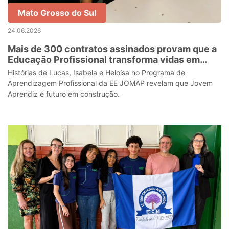
Mato Grosso do Sul
24.06.2026
Mais de 300 contratos assinados provam que a
Educação Profissional transforma vidas em
Três Lagoas
Histórias de Lucas, Isabela e Heloísa no Programa de
Aprendizagem Profissional da EE JOMAP revelam que Jovem
Aprendiz é futuro em construção.