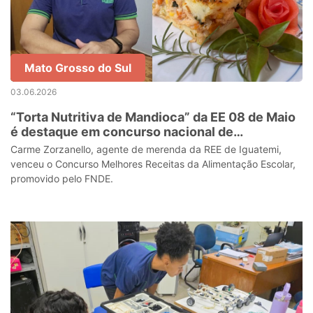
Mato Grosso do Sul
03.06.2026
“Torta Nutritiva de Mandioca” da EE 08 de Maio
é destaque em concurso nacional de
alimentação escolar
Carme Zorzanello, agente de merenda da REE de Iguatemi,
venceu o Concurso Melhores Receitas da Alimentação Escolar,
promovido pelo FNDE.