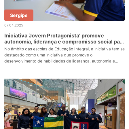
Sergipe
07.04.2025
Iniciativa ‘Jovem Protagonista’ promove
autonomia, liderança e compromisso social para
estudantes da rede pública estadual
No âmbito das escolas de Educação Integral, a iniciativa tem se
destacado como uma iniciativa que promove o
desenvolvimento de habilidades de liderança, autonomia e
responsabilidade social em escolas