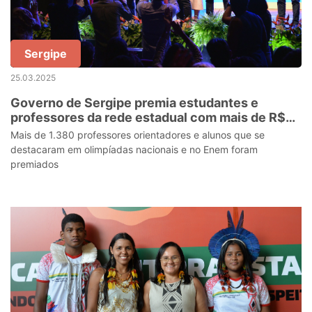
Sergipe
25.03.2025
Governo de Sergipe premia estudantes e
professores da rede estadual com mais de R$
4,5 milhões
Mais de 1.380 professores orientadores e alunos que se
destacaram em olimpíadas nacionais e no Enem foram
premiados