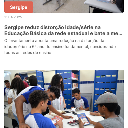
Sergipe
11.04.2025
Sergipe reduz distorção idade/série na
Educação Básica da rede estadual e bate a meta
do plano nacional
O levantamento aponta uma redução na distorção da
idade/série no 6° ano do ensino fundamental, considerando
todas as redes de ensino