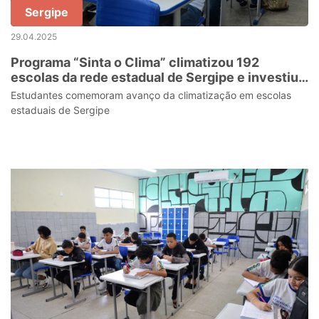
Sergipe
29.04.2025
Programa “Sinta o Clima” climatizou 192
escolas da rede estadual de Sergipe e investiu
mais de R$ 94 milhões
Estudantes comemoram avanço da climatização em escolas
estaduais de Sergipe