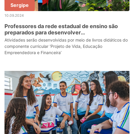
Sergipe
10.09.2024
Professores da rede estadual de ensino são
preparados para desenvolver
empreendedorismo em sala de aula
Atividades serão desenvolvidas por meio de livros didáticos do
componente curricular ‘Projeto de Vida, Educação
Empreendedora e Financeira’