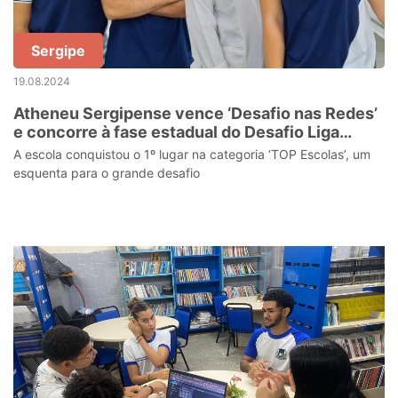
Sergipe
19.08.2024
Atheneu Sergipense vence ‘Desafio nas Redes’
e concorre à fase estadual do Desafio Liga
Jovem do Sebrae
A escola conquistou o 1º lugar na categoria ‘TOP Escolas’, um
esquenta para o grande desafio