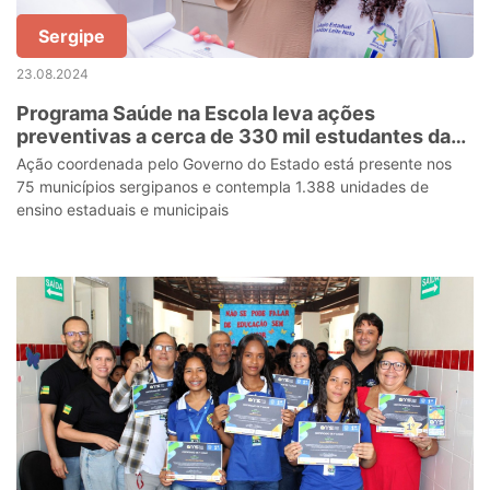
Sergipe
23.08.2024
Programa Saúde na Escola leva ações
preventivas a cerca de 330 mil estudantes da
rede pública em Sergipe
Ação coordenada pelo Governo do Estado está presente nos
75 municípios sergipanos e contempla 1.388 unidades de
ensino estaduais e municipais