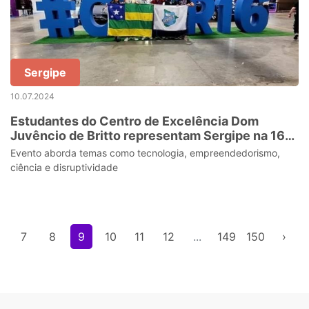
Sergipe
10.07.2024
Estudantes do Centro de Excelência Dom
Juvêncio de Britto representam Sergipe na 16ª
Campus Party Brasil
Evento aborda temas como tecnologia, empreendedorismo,
ciência e disruptividade
7
8
9
10
11
12
...
149
150
›