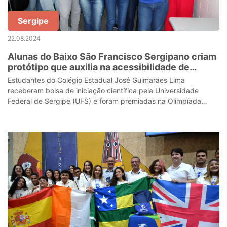
Sergipe
22.08.2024
Alunas do Baixo São Francisco Sergipano criam
protótipo que auxilia na acessibilidade de
pessoas com deficiência visual
Estudantes do Colégio Estadual José Guimarães Lima
receberam bolsa de iniciação científica pela Universidade
Federal de Sergipe (UFS) e foram premiadas na Olimpíada
Territórios de Sergipe