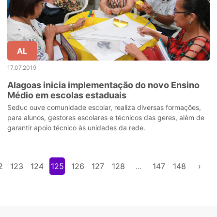
AL
17.07.2019
Alagoas inicia implementação do novo Ensino
Médio em escolas estaduais
Seduc ouve comunidade escolar, realiza diversas formações,
para alunos, gestores escolares e técnicos das geres, além de
garantir apoio técnico às unidades da rede.
2
123
124
125
126
127
128
...
147
148
›