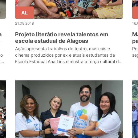
AL
21.08.2019
16.
a
Projeto literário revela talentos em
Ma
o
escola estadual de Alagoas
pa
Ação apresenta trabalhos de teatro, musicais e
Pr
ão
cinema produzidos por ex e atuais estudantes da
se
de
Escola Estadual Ana Lins e mostra a força cultural da
cidade.