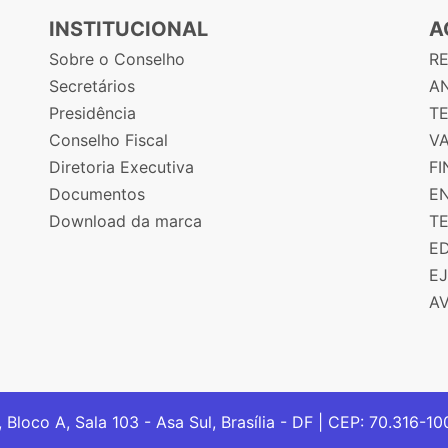
INSTITUCIONAL
A
Sobre o Conselho
R
Secretários
AN
Presidência
T
Conselho Fiscal
V
Diretoria Executiva
F
Documentos
E
Download da marca
T
E
E
A
, Bloco A, Sala 103 - Asa Sul, Brasília - DF | CEP: 70.316-1