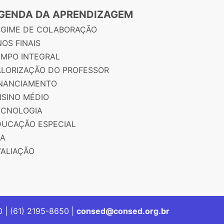
GENDA DA APRENDIZAGEM
EGIME DE COLABORAÇÃO
OS FINAIS
EMPO INTEGRAL
ALORIZAÇÃO DO PROFESSOR
INANCIAMENTO
NSINO MÉDIO
ECNOLOGIA
DUCAÇÃO ESPECIAL
JA
VALIAÇÃO
00 | (61) 2195-8650 |
consed@consed.org.br