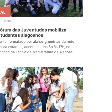
AL
08.2019
Fórum das Juventudes mobiliza
studantes alagoanos
ento, formatado por alunos gremistas da rede
blica estadual, acontece, das 8h às 17h, no
ditório da Escola de Magistratura de Alagoas
SMAL) e na Escola Estadual Edmilson Pontes