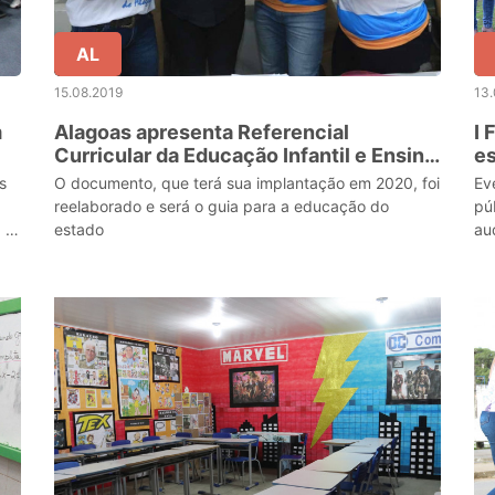
AL
15.08.2019
13.
m
Alagoas apresenta Referencial
I 
Curricular da Educação Infantil e Ensino
e
Fundamental
s
O documento, que terá sua implantação em 2020, foi
Ev
reelaborado e será o guia para a educação do
pú
 e
estado
au
(E