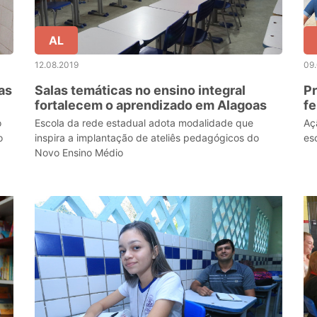
AL
12.08.2019
09
as
Salas temáticas no ensino integral
Pr
fortalecem o aprendizado em Alagoas
fe
o
Escola da rede estadual adota modalidade que
Aç
o
inspira a implantação de ateliês pedagógicos do
es
Novo Ensino Médio