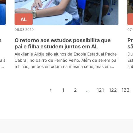
AL
09.08.2019
07.
s
O retorno aos estudos possibilita que
Pr
pai e filha estudem juntos em AL
sã
Alaxijan e Alidja são alunos da Escola Estadual Padre
Du
ais
Cabral, no bairro de Fernão Velho. Além de serem pai
Es
a
e filhas, ambos estudam na mesma série, mas em
so
regimes diferente.
‹
1
2
...
121
122
123