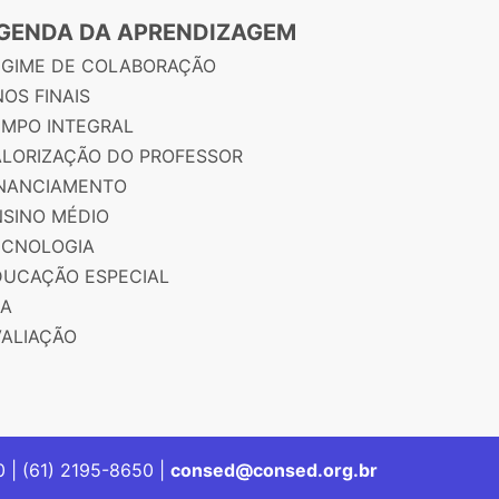
GENDA DA APRENDIZAGEM
EGIME DE COLABORAÇÃO
OS FINAIS
EMPO INTEGRAL
ALORIZAÇÃO DO PROFESSOR
INANCIAMENTO
NSINO MÉDIO
ECNOLOGIA
DUCAÇÃO ESPECIAL
JA
VALIAÇÃO
00 | (61) 2195-8650 |
consed@consed.org.br