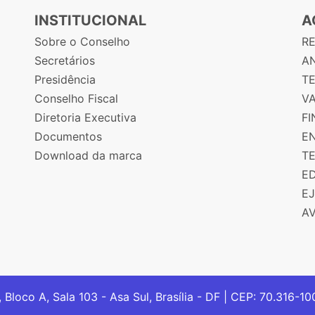
INSTITUCIONAL
A
Sobre o Conselho
R
Secretários
AN
Presidência
T
Conselho Fiscal
V
Diretoria Executiva
F
Documentos
E
Download da marca
T
E
E
A
, Bloco A, Sala 103 - Asa Sul, Brasília - DF | CEP: 70.316-1