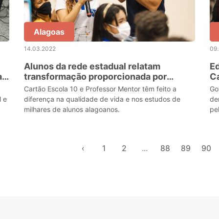
Alagoas
14.03.2022
09
Alunos da rede estadual relatam
E
a
transformação proporcionada por
Ca
programas da Educação
mi
Cartão Escola 10 e Professor Mentor têm feito a
Go
l e
diferença na qualidade de vida e nos estudos de
de
milhares de alunos alagoanos.
pe
es
‹
1
2
...
88
89
90