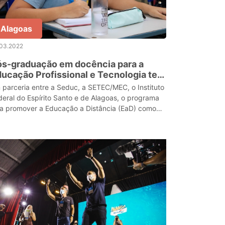
Alagoas
.03.2022
ós-graduação em docência para a
ucação Profissional e Tecnologia tem
scrições prorrogadas até domingo
 parceria entre a Seduc, a SETEC/MEC, o Instituto
3)
deral do Espírito Santo e de Alagoas, o programa
sa promover a Educação a Distância (EaD) como
tratégia educativa, especialmente na Educação P