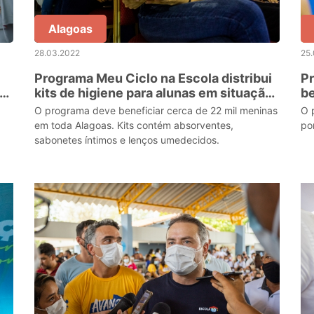
Alagoas
28.03.2022
25
Programa Meu Ciclo na Escola distribui
P
ças
kits de higiene para alunas em situação
be
de vulnerabilidade social
d
O programa deve beneficiar cerca de 22 mil meninas
O 
em toda Alagoas. Kits contém absorventes,
po
sabonetes íntimos e lenços umedecidos.