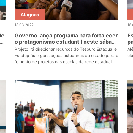
Alagoas
18.03.2022
18
de
Governo lança programa para fortalecer
Es
os
o protagonismo estudantil neste sábado
pa
(19)
Projeto irá direcionar recursos do Tesouro Estadual e
Al
Fundep às organizações estudantis do estado para o
el
fomento de projetos nas escolas da rede estadual.