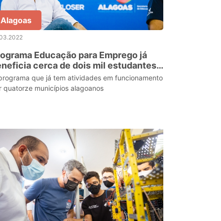
Alagoas
.03.2022
rograma Educação para Emprego já
neficia cerca de dois mil estudantes
a EJA em Alagoas
programa que já tem atividades em funcionamento
r quatorze municípios alagoanos