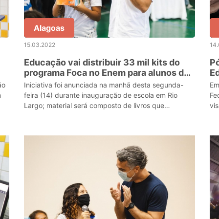
Alagoas
15.03.2022
14
Educação vai distribuir 33 mil kits do
P
programa Foca no Enem para alunos da
Ed
rede estadual
in
ão
Iniciativa foi anunciada na manhã desta segunda-
Em
(1
m
feira (14) durante inauguração de escola em Rio
Fe
Largo; material será composto de livros que
vi
fortalecerão o preparo para o exame.
es