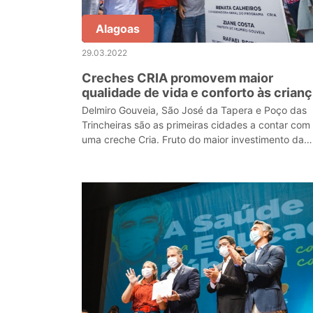
Alagoas
29.03.2022
Creches CRIA promovem maior
qualidade de vida e conforto às crian
do sertão
Delmiro Gouveia, São José da Tapera e Poço das
Trincheiras são as primeiras cidades a contar com
uma creche Cria. Fruto do maior investimento da
história da educação infantil em Alagoas, serão
constru