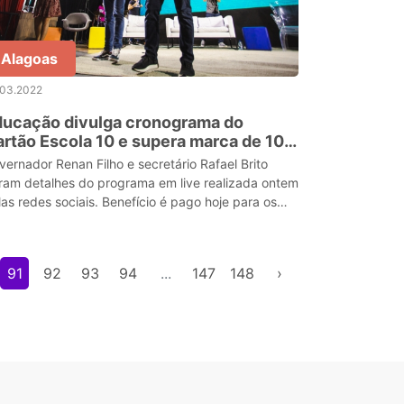
Alagoas
.03.2022
ducação divulga cronograma do
rtão Escola 10 e supera marca de 106
l alunos beneficiados
vernador Renan Filho e secretário Rafael Brito
ram detalhes do programa em live realizada ontem
las redes sociais. Benefício é pago hoje para os
tudantes nascidos em janeiro, fevereiro e março
91
92
93
94
...
147
148
›