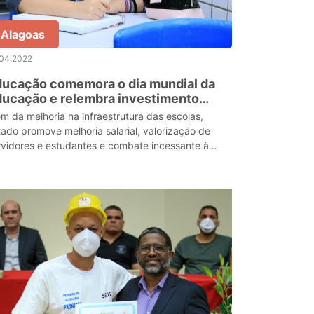
Alagoas
.04.2022
ducação comemora o dia mundial da
ucação e relembra investimento
stórico na rede pública
ém da melhoria na infraestrutura das escolas,
tado promove melhoria salarial, valorização de
rvidores e estudantes e combate incessante à
asão escolar.