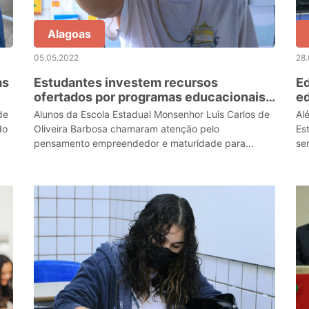
Alagoas
05.05.2022
28
as
Estudantes investem recursos
E
ofertados por programas educacionais
ed
em empreendimentos próprios
hi
de
Alunos da Escola Estadual Monsenhor Luis Carlos de
Al
do
Oliveira Barbosa chamaram atenção pelo
Es
pensamento empreendedor e maturidade para
se
administração de negócios.
ev