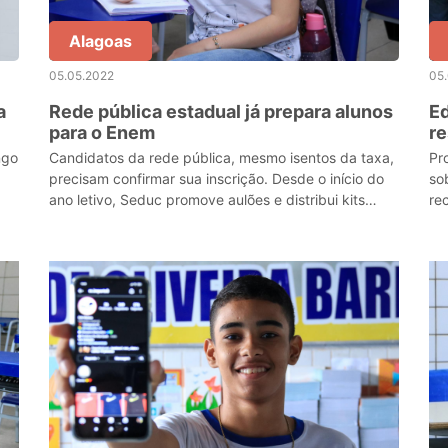
Alagoas
05.05.2022
05
a
Rede pública estadual já prepara alunos
Ed
para o Enem
re
ngo
Candidatos da rede pública, mesmo isentos da taxa,
Pr
precisam confirmar sua inscrição. Desde o início do
so
ano letivo, Seduc promove aulões e distribui kits
rec
preparatórios para o Exame