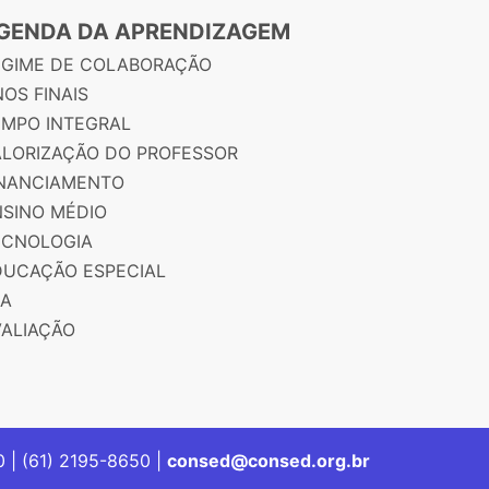
GENDA DA APRENDIZAGEM
EGIME DE COLABORAÇÃO
OS FINAIS
EMPO INTEGRAL
ALORIZAÇÃO DO PROFESSOR
INANCIAMENTO
NSINO MÉDIO
ECNOLOGIA
DUCAÇÃO ESPECIAL
JA
VALIAÇÃO
00 | (61) 2195-8650 |
consed@consed.org.br