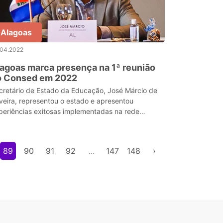
Alagoas
.04.2022
agoas marca presença na 1ª reunião
o Consed em 2022
cretário de Estado da Educação, José Márcio de
iveira, representou o estado e apresentou
periências exitosas implementadas na rede
blica de ensino alagoana.
89
90
91
92
...
147
148
›