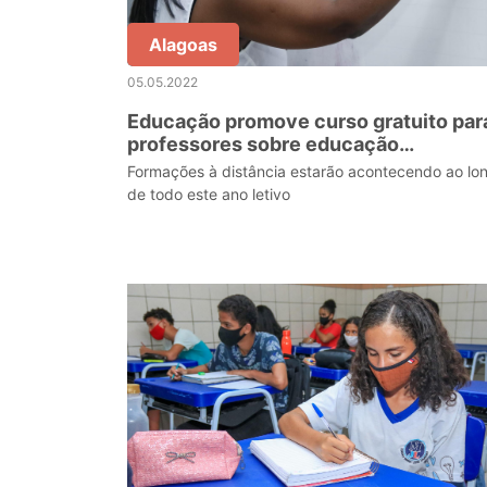
Alagoas
05.05.2022
Educação promove curso gratuito par
professores sobre educação
antirracista
Formações à distância estarão acontecendo ao lo
de todo este ano letivo