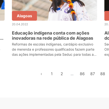
Alagoas
20.04.2022
20
Educação indígena conta com ações
Al
za
inovadoras na rede pública de Alagoas
d
Reformas de escolas indígenas, cardápio exclusivo
Se
e
de merenda e professores qualificados fazem parte
Ol
das ações implementadas pela Seduc para todas as
ex
comunidades do estado.
pú
‹
1
2
...
86
87
88