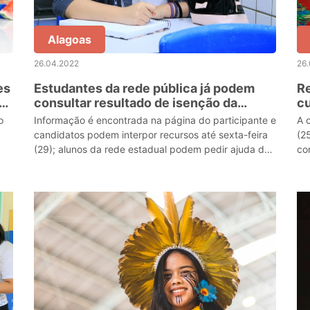
Alagoas
26.04.2022
26
es
Estudantes da rede pública já podem
R
consultar resultado de isenção da
cu
inscrição do Enem
o
Informação é encontrada na página do participante e
A 
candidatos podem interpor recursos até sexta-feira
(2
(29); alunos da rede estadual podem pedir ajuda das
co
escolas para acessar resultado.
de