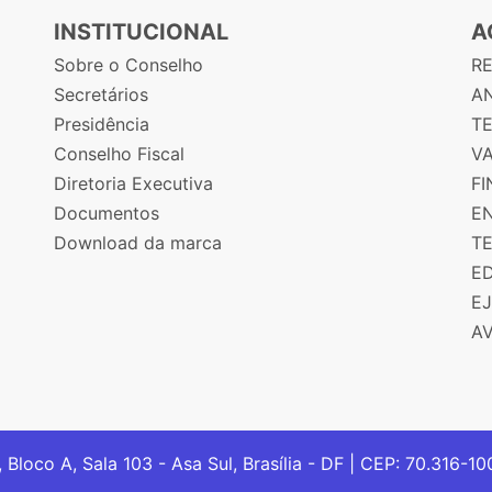
INSTITUCIONAL
A
Sobre o Conselho
R
Secretários
AN
Presidência
T
Conselho Fiscal
V
Diretoria Executiva
F
Documentos
E
Download da marca
T
E
E
A
, Bloco A, Sala 103 - Asa Sul, Brasília - DF | CEP: 70.316-1