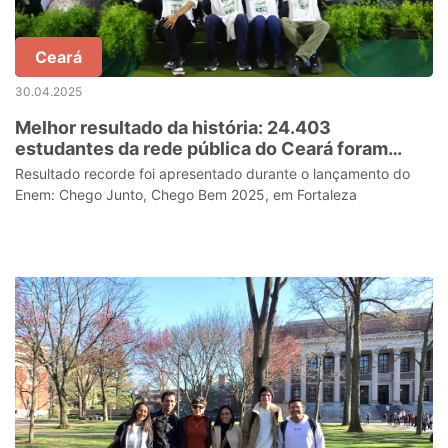
Ceará
30.04.2025
Melhor resultado da história: 24.403
estudantes da rede pública do Ceará foram
aprovados no Ensino Superior em 2024
Resultado recorde foi apresentado durante o lançamento do
Enem: Chego Junto, Chego Bem 2025, em Fortaleza