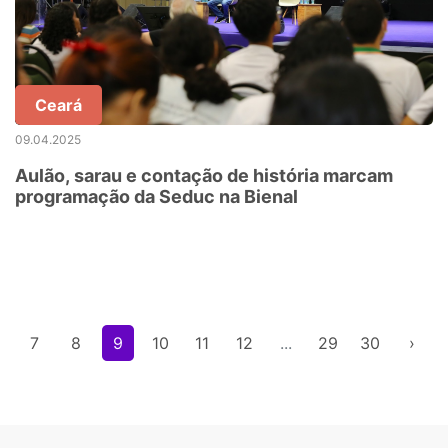
Ceará
09.04.2025
Aulão, sarau e contação de história marcam
programação da Seduc na Bienal
7
8
9
10
11
12
...
29
30
›