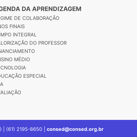
GENDA DA APRENDIZAGEM
EGIME DE COLABORAÇÃO
OS FINAIS
EMPO INTEGRAL
ALORIZAÇÃO DO PROFESSOR
INANCIAMENTO
NSINO MÉDIO
ECNOLOGIA
DUCAÇÃO ESPECIAL
JA
VALIAÇÃO
00 | (61) 2195-8650 |
consed@consed.org.br