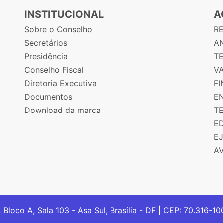
INSTITUCIONAL
A
Sobre o Conselho
R
Secretários
AN
Presidência
T
Conselho Fiscal
V
Diretoria Executiva
F
Documentos
E
Download da marca
T
E
E
A
, Bloco A, Sala 103 - Asa Sul, Brasília - DF | CEP: 70.316-1