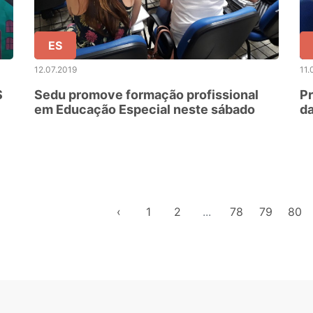
ES
12.07.2019
11.
$
Sedu promove formação profissional
Pr
em Educação Especial neste sábado
da
Es
‹
1
2
...
78
79
80