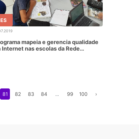
ES
07.2019
ograma mapeia e gerencia qualidade
 Internet nas escolas da Rede
tadual
81
82
83
84
...
99
100
›