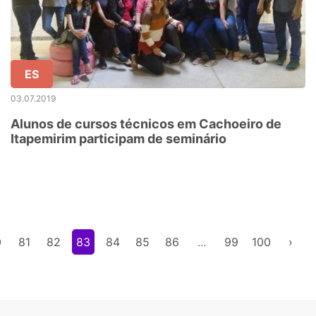
ES
03.07.2019
Alunos de cursos técnicos em Cachoeiro de
Itapemirim participam de seminário
0
81
82
83
84
85
86
...
99
100
›